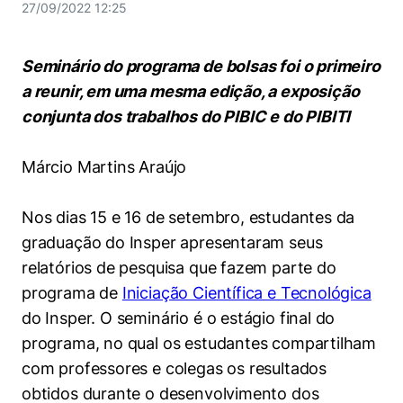
Women in Action
Engenharia e Ciência da Computação
27/09/2022 12:25
Fale Conosco
Busca por docentes
Biblioteca Telles
Prêmio Duda Ermírio de Moraes
Como funciona
Notícias
Trabalhe conosco
Direito
Áreas de Conhecimento
Repositório Institucional
Atendimento
Seminário do programa de bolsas foi o primeiro
Youtube
Resolução Eficaz de Problemas
Sala de Imprensa
Prêmios de Excelência
a reunir, em uma mesma edição, a exposição
Todas as Engenharias
Pesquisa na Graduação
Visite o Insper
Instagram
conjunta dos trabalhos do PIBIC e do PIBITI
Oportunidade de Negócios
Ensino e aprendizagem
Seminários Acadêmicos
Canal de Ética
Engenharia de Computação
Linkedin
Márcio Martins Araújo
Comitê de Ética em Pesquisa
Ouvidoria
Engenharia de Produção
Portal da Privacidade
Nos dias 15 e 16 de setembro, estudantes da
Engenharia Mecânica
Direito
graduação do Insper apresentaram seus
relatórios de pesquisa que fazem parte do
Engenharia Mecatrônica
Economia
programa de
Iniciação Científica e Tecnológica
do Insper. O seminário é o estágio final do
Finanças
programa, no qual os estudantes compartilham
com professores e colegas os resultados
Negócios
obtidos durante o desenvolvimento dos