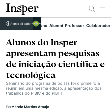
Acessível em libras
Acessibilidade
Links rápidos
Aluno
Alumni
Professor
Colaborador
Português
Cursos
Inglês
Quem Somos
Alunos do Insper
Vestibular
apresentam pesquisas
Graduação
Comunidade Transforme
O Insper
Pós-Graduação
de iniciação científica e
Campus
Pesquisa
Missão
Educação Executiva
tecnológica
Internacional
Projetos Sociais
Conteúdos
Pesquisa no Insper
Busca por Áreas de Conhecimento
Seminário do programa de bolsas foi o primeiro a
Student Life
Lista de doadores
reunir, em uma mesma edição, a apresentação dos
Centros de Conhecimento
Unidades Acadêmicas
Carreiras e Cursos
trabalhos do PIBIC e do PIBITI
Núcleo de Carreiras
Cátedras
Eventos
Corpo Docente
Hub de Inovação e Empreendedorismo
Gestão e Economia
Por
Márcio Martins Araújo
Como funciona
Centro de Dados e IA
Newsletters