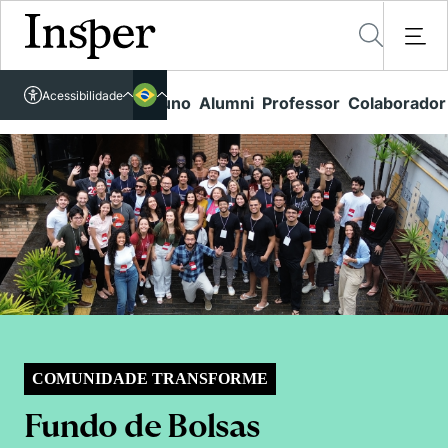
Acessível em libras
Acessibilidade
Links rápidos
Aluno
Alumni
Professor
Colaborador
Português
Cursos
Inglês
Quem Somos
Vestibular
Graduação
Comunidade Transforme
O Insper
Pós-Graduação
Campus
Pesquisa
Missão
Educação Executiva
Internacional
Projetos Sociais
Conteúdos
Pesquisa no Insper
Busca por Áreas de Conhecimento
Student Life
Lista de doadores
Centros de Conhecimento
Unidades Acadêmicas
Carreiras e Cursos
Núcleo de Carreiras
COMUNIDADE TRANSFORME
Cátedras
Eventos
Corpo Docente
Hub de Inovação e Empreendedorismo
Gestão e Economia
Fundo de Bolsas
Como funciona
Centro de Dados e IA
Newsletters