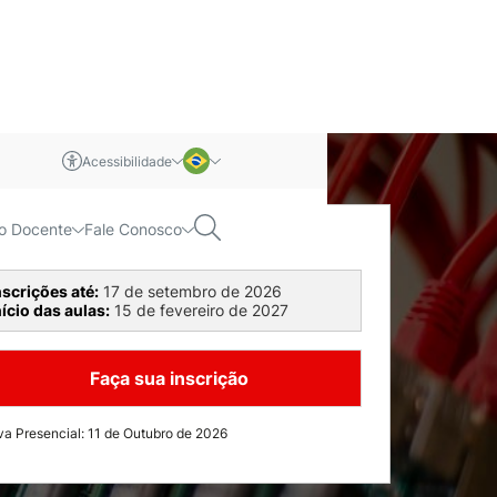
Acessibilidade
m libras
Português
Pesquisar
o Docente
Fale Conosco
screva-se agora
Inglês
nscrições até
:
17 de setembro de 2026
nício das aulas
:
15 de fevereiro de 2027
Faça sua inscrição
va Presencial: 11 de Outubro de 2026