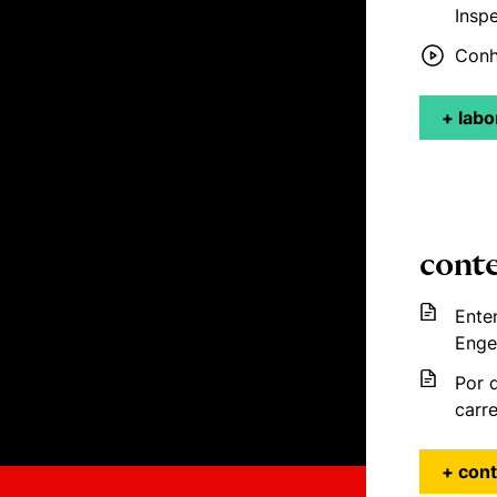
Insp
Conh
+ labo
cont
Ente
Enge
Por 
carr
+ con