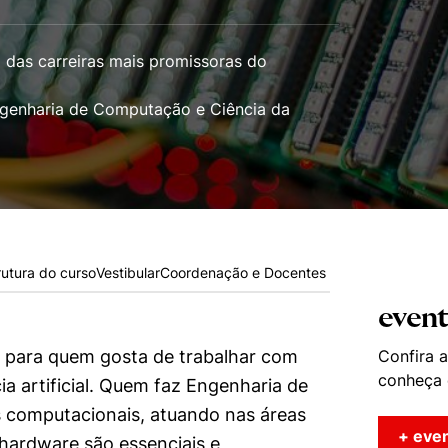
das carreiras mais promissoras do
Engenharia de Computação e Ciência da
rutura do curso
Vestibular
Coordenação e Docentes
even
 para quem gosta de trabalhar com
Confira 
conheça 
a artificial. Quem faz Engenharia de
 computacionais, atuando nas áreas
+ eve
hardware são essenciais e