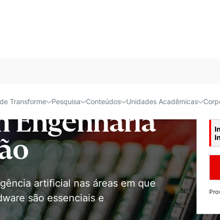
Acessível e
de Transforme
Pesquisa
Conteúdos
Unidades Acadêmicas
Corp
In
 Engenharia
I
I
ão
gência artificial nas áreas em que
Pro
dware são essenciais e