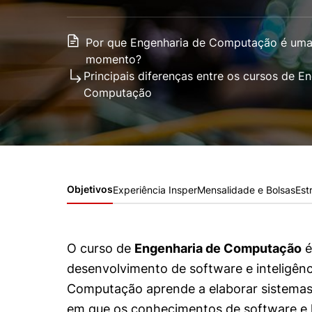
Conhecimento
Hub de Inovação e
Repositório Institucional
Instagram
Empreendedorismo
Por que Engenharia de Computação é uma 
Women in Action
Pesquisa na Graduação
Linkedin
momento?
Principais diferenças entre os cursos de 
Trabalhe conosco
Seminários Acadêmicos
Computação
Comitê de Ética em
Sala de Imprensa
Pesquisa
Objetivos
Experiência Insper
Mensalidade e Bolsas
Est
O curso de
Engenharia de Computação
é
desenvolvimento de software e inteligênci
Computação aprende a elaborar sistemas
em que os conhecimentos de software e 