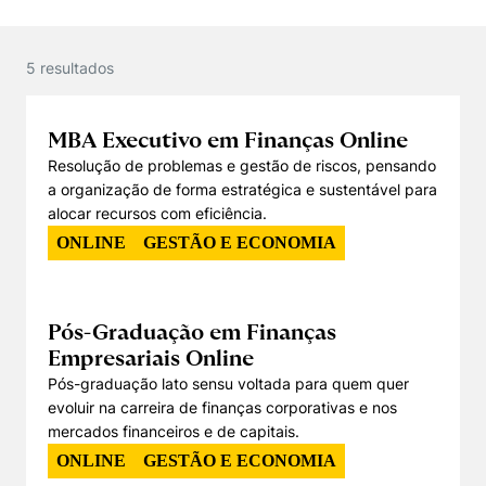
Políticas Públicas
Sustentabilidade
5
resultado
s
Tecnologia e Dados
MBA Executivo em Finanças Online
Resolução de problemas e gestão de riscos, pensando
a organização de forma estratégica e sustentável para
alocar recursos com eficiência.
ONLINE
GESTÃO E ECONOMIA
Pós-Graduação em Finanças
Empresariais Online
Pós-graduação lato sensu voltada para quem quer
evoluir na carreira de finanças corporativas e nos
mercados financeiros e de capitais.
ONLINE
GESTÃO E ECONOMIA