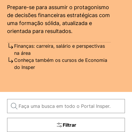
Women in Action
Engenharia e Ciência da Computação
Fale Conosco
Busca por docentes
Prepare-se para assumir o protagonismo
Biblioteca Telles
Prêmio Duda Ermírio de Moraes
Como funciona
Notícias
Trabalhe conosco
Direito
de decisões financeiras estratégicas com
Áreas de Conhecimento
Repositório Institucional
Atendimento
uma formação sólida, atualizada e
Youtube
Resolução Eficaz de Problemas
Sala de Imprensa
Prêmios de Excelência
orientada para resultados.
Todas as Engenharias
Pesquisa na Graduação
Visite o Insper
Instagram
Oportunidade de Negócios
Ensino e aprendizagem
Seminários Acadêmicos
Canal de Ética
Finanças: carreira, salário e perspectivas
Engenharia de Computação
Linkedin
na área
Comitê de Ética em Pesquisa
Ouvidoria
Conheça também os cursos de Economia
Engenharia de Produção
do Insper
Portal da Privacidade
Engenharia Mecânica
Direito
Engenharia Mecatrônica
Economia
Finanças
Negócios
Filtrar