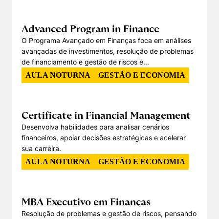
Advanced Program in Finance
O Programa Avançado em Finanças foca em análises
avançadas de investimentos, resolução de problemas
de financiamento e gestão de riscos e...
Cookies estritamente necessários
AULA NOTURNA
GESTÃO E ECONOMIA
Cookies de preferências de usuário
Certificate in Financial Management
Desenvolva habilidades para analisar cenários
financeiros, apoiar decisões estratégicas e acelerar
sua carreira.
AULA NOTURNA
GESTÃO E ECONOMIA
MBA Executivo em Finanças
Resolução de problemas e gestão de riscos, pensando