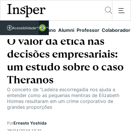
Acessível em libras
Acessibilidade
Links rápidos
Aluno
Alumni
Professor
Colaborador
Português
Cursos
Inglês
O valor da ética nas
Quem Somos
Vestibular
decisões empresariais:
Graduação
Comunidade Transforme
O Insper
um estudo sobre o caso
Pós-Graduação
Campus
Pesquisa
Theranos
Missão
Educação Executiva
Internacional
O conceito de “Ladeira escorregadia nos ajuda a
Projetos Sociais
Conteúdos
Pesquisa no Insper
entender como as pequenas mentiras de Elizabeth
Busca por Áreas de Conhecimento
Student Life
Holmes resultaram em um crime corporativo de
Lista de doadores
Centros de Conhecimento
Unidades Acadêmicas
grandes proporções
Carreiras e Cursos
Núcleo de Carreiras
Cátedras
Eventos
Corpo Docente
Hub de Inovação e Empreendedorismo
Gestão e Economia
Por
Ernesto Yoshida
Como funciona
Centro de Dados e IA
Newsletters
26/04/2024 13:31