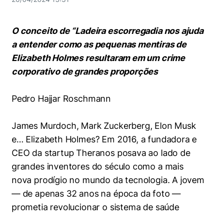
Women in Action
Engenharia e Ciência da Computação
Fale Conosco
Busca por docentes
Biblioteca Telles
Prêmio Duda Ermírio de Moraes
Como funciona
Notícias
Trabalhe conosco
Direito
Áreas de Conhecimento
O conceito de “Ladeira escorregadia nos ajuda
Repositório Institucional
Atendimento
Youtube
Resolução Eficaz de Problemas
Sala de Imprensa
a entender como as pequenas mentiras de
Prêmios de Excelência
Todas as Engenharias
Pesquisa na Graduação
Visite o Insper
Elizabeth
Holmes resultaram em um crime
Instagram
Oportunidade de Negócios
Ensino e aprendizagem
corporativo de grandes proporções
Seminários Acadêmicos
Canal de Ética
Engenharia de Computação
Linkedin
Comitê de Ética em Pesquisa
Ouvidoria
Pedro Hajjar Roschmann
Engenharia de Produção
Portal da Privacidade
James Murdoch, Mark Zuckerberg, Elon Musk
Engenharia Mecânica
Direito
e… Elizabeth Holmes? Em 2016, a fundadora e
Engenharia Mecatrônica
Economia
CEO da startup Theranos posava ao lado de
grandes inventores do século como a mais
Finanças
nova prodígio no mundo da tecnologia. A jovem
— de apenas 32 anos na época da foto —
Negócios
prometia revolucionar o sistema de saúde