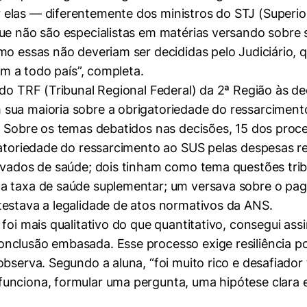
elas — diferentemente dos ministros do STJ (Superior
ue não são especialistas em matérias versando sobre sa
omo essas não deveriam ser decididas pelo Judiciário
am a todo país”, completa.
do TRF (Tribunal Regional Federal) da 2ª Região às de
sua maioria sobre a obrigatoriedade do ressarciment
. Sobre os temas debatidos nas decisões, 15 dos proc
gatoriedade do ressarcimento ao SUS pelas despesas r
ivados de saúde; dois tinham como tema questões trib
mente necessários
a taxa de saúde suplementar; um versava sobre o pag
testava a legalidade de atos normativos da ANS.
erências de usuário
foi mais qualitativo do que quantitativo, consegui assi
clusão embasada. Esse processo exige resiliência por
observa. Segundo a aluna, “foi muito rico e desafiado
nciona, formular uma pergunta, uma hipótese clara e 