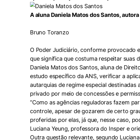
Conhecimento
Hub de Inovação e
Repositório Institucional
Instagram
A aluna Daniela Matos dos Santos, autora
Empreendedorismo
Women in Action
Pesquisa na Graduação
Linkedin
Bruno Toranzo
Trabalhe conosco
Seminários Acadêmicos
Comitê de Ética em
O Poder Judiciário, conforme provocado e
Sala de Imprensa
Pesquisa
que significa que costuma respeitar suas de
Daniela Matos dos Santos, aluna de Direito
estudo específico da ANS, verificar a apli
autarquias de regime especial destinadas a
privado por meio de concessões e permiss
“Como as agências reguladoras fazem parte
controle, apesar de gozarem de certo grau
proferidas por elas, já que, nesse caso, po
Luciana Yeung, professora do Insper e ori
Outra questão relevante, segundo Luciana