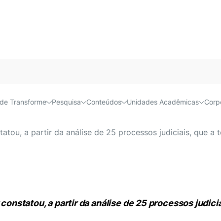
espeitar decisões da Agên
Acessível e
de Transforme
Pesquisa
Conteúdos
Unidades Acadêmicas
Corp
statou, a partir da análise de 25 processos judiciais, que a
 constatou, a partir da análise de 25 processos judici