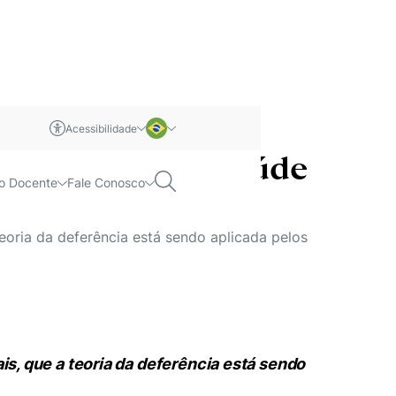
Acessibilidade
cia Nacional de Saúde
m libras
Português
Pesquisar
o Docente
Fale Conosco
Inglês
 teoria da deferência está sendo aplicada pelos
ais, que a teoria da deferência está sendo