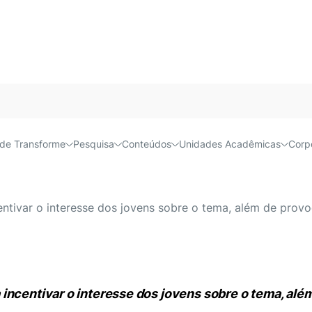
Acessível e
de Transforme
Pesquisa
Conteúdos
Unidades Acadêmicas
Corp
a celebra o Dia Nacional 
ntivar o interesse dos jovens sobre o tema, além de provoc
incentivar o interesse dos jovens sobre o tema, alé