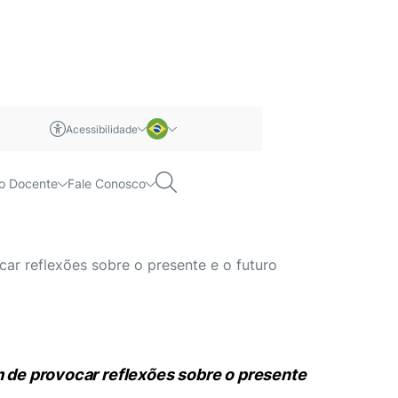
Acessibilidade
m libras
Português
Pesquisar
o Docente
Fale Conosco
da Ciência e do
Inglês
ar reflexões sobre o presente e o futuro
m de provocar reflexões sobre o presente