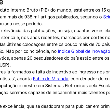
e
oduto Interno Bruto (PIB) do mundo, está entre os 15
ram mais de 938 mil artigos publicados, segundo o
Sci
mulada nesse período.
elevância das publicações, ou seja, quantas vezes elas
istórica e, nos anos recentes, marcados por cortes no
as últimas colocações entre os pouco mais de 70 país
ão. Não por coincidência, no
Índice Global de Inovaçã
ytics, apenas 20 pesquisadores do país estão entre os
(USP).
es já formados e falta de incentivo ao ingresso nos 
ntistas”, aponta
Fabio de Miranda
, coordenador do c
putação e mestre em Sistemas Eletrônicos pela Escol
ão seremos capazes de encaminhar mais talentos para 
excelência, que se desdobram para publicar em primei