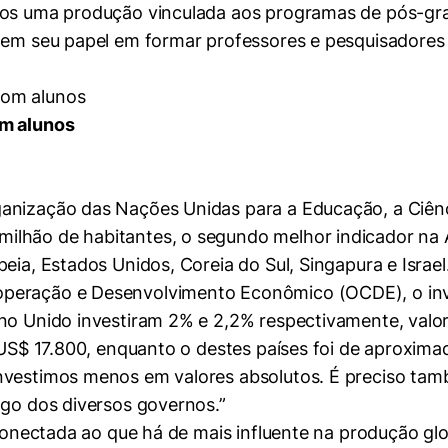
amos uma produção vinculada aos programas de pós-gr
 tem seu papel em formar professores e pesquisadores
om alunos
anização das Nações Unidas para a Educação, a Ciênci
mente necessários
lhão de habitantes, o segundo melhor indicador na A
eia, Estados Unidos, Coreia do Sul, Singapura e Israel
erências de usuário
operação e Desenvolvimento Econômico (OCDE), o in
no Unido investiram 2% e 2,2% respectivamente, valor
e US$ 17.800, enquanto o destes países foi de aproxima
nvestimos menos em valores absolutos. É preciso també
ogo dos diversos governos.”
m conectada ao que há de mais influente na produção g