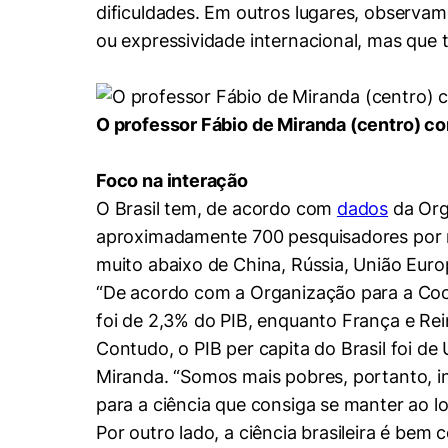
dificuldades. Em outros lugares, observ
ou expressividade internacional, mas que
O professor Fábio de Miranda (centro) c
Foco na interação
O Brasil tem, de acordo com
dados
da Org
Cookies estrita
aproximadamente 700 pesquisadores por mi
muito abaixo de China, Rússia, União Europ
Cookies de pref
“De acordo com a Organização para a Co
foi de 2,3% do PIB, enquanto França e Rei
Contudo, o PIB per capita do Brasil foi d
Miranda. “Somos mais pobres, portanto, i
para a ciência que consiga se manter ao l
Por outro lado, a ciência brasileira é be