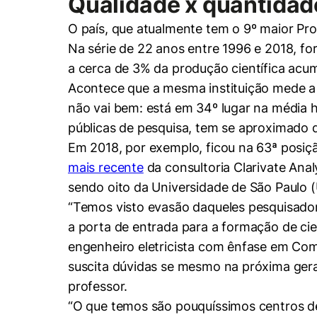
Qualidade x quantidad
O país, que atualmente tem o 9º maior Pr
Na série de 22 anos entre 1996 e 2018, fo
a cerca de 3% da produção científica acu
Acontece que a mesma instituição mede a r
não vai bem: está em 34º lugar na média h
públicas de pesquisa, tem se aproximado d
Em 2018, por exemplo, ficou na 63ª posiç
mais recente
da consultoria Clarivate Anal
sendo oito da Universidade de São Paulo 
“Temos visto evasão daqueles pesquisador
a porta de entrada para a formação de cie
engenheiro eletricista com ênfase em Com
suscita dúvidas se mesmo na próxima geraç
professor.
“O que temos são pouquíssimos centros de 