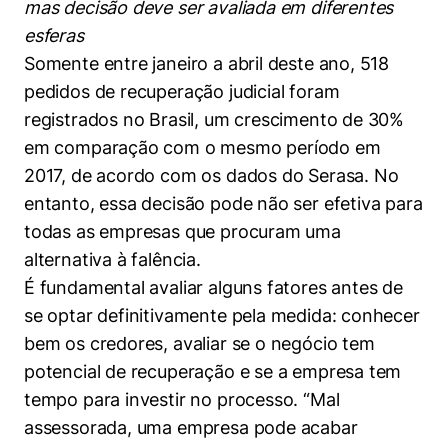
mas decisão deve ser avaliada em diferentes
Women in Action
Engenharia e Ciência da Computação
Fale Conosco
Busca por docentes
Biblioteca Telles
esferas
Prêmio Duda Ermírio de Moraes
Como funciona
Notícias
Trabalhe conosco
Direito
Áreas de Conhecimento
Somente entre janeiro a abril deste ano, 518
Repositório Institucional
Atendimento
Youtube
Resolução Eficaz de Problemas
Sala de Imprensa
pedidos de recuperação judicial foram
Prêmios de Excelência
Todas as Engenharias
Pesquisa na Graduação
Visite o Insper
registrados no Brasil, um crescimento de 30%
Instagram
Oportunidade de Negócios
Ensino e aprendizagem
em comparação com o mesmo período em
Seminários Acadêmicos
Canal de Ética
Engenharia de Computação
Linkedin
2017, de acordo com os dados do Serasa. No
Comitê de Ética em Pesquisa
Ouvidoria
entanto, essa decisão pode não ser efetiva para
Engenharia de Produção
Portal da Privacidade
todas as empresas que procuram uma
alternativa à falência.
Engenharia Mecânica
Direito
É fundamental avaliar alguns fatores antes de
Engenharia Mecatrônica
Economia
se optar definitivamente pela medida: conhecer
bem os credores, avaliar se o negócio tem
Finanças
potencial de recuperação e se a empresa tem
tempo para investir no processo. “Mal
Negócios
assessorada, uma empresa pode acabar