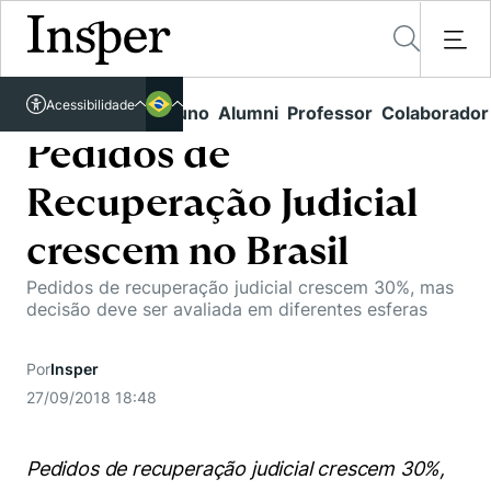
Acessível em libras
Acessibilidade
Links rápidos
Aluno
Alumni
Professor
Colaborador
Português
Cursos
Inglês
Pedidos de
Quem Somos
Vestibular
Recuperação Judicial
Graduação
Comunidade Transforme
O Insper
crescem no Brasil
Pós-Graduação
Campus
Pesquisa
Pedidos de recuperação judicial crescem 30%, mas
Missão
decisão deve ser avaliada em diferentes esferas
Educação Executiva
Internacional
Projetos Sociais
Conteúdos
Pesquisa no Insper
Busca por Áreas de Conhecimento
Student Life
Por
Insper
Lista de doadores
Centros de Conhecimento
Unidades Acadêmicas
27/09/2018 18:48
Carreiras e Cursos
Núcleo de Carreiras
Cátedras
Eventos
Corpo Docente
Hub de Inovação e Empreendedorismo
Gestão e Economia
Pedidos de recuperação judicial crescem 30%,
Como funciona
Centro de Dados e IA
Newsletters