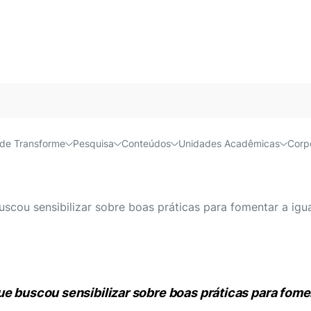
Acessível e
de Transforme
Pesquisa
Conteúdos
Unidades Acadêmicas
Corp
bateu o Dia Nacional de L
uscou sensibilizar sobre boas práticas para fomentar a igu
ue buscou sensibilizar sobre boas práticas para fome