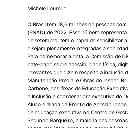
Conhecimento
Michele Loureiro
Hub de Inovação e
Repositório Institucional
Instagram
Empreendedorismo
Women in Action
Pesquisa na Graduação
Linkedin
O Brasil tem 18,6 milhões de pessoas com
(PNAD) de 2022. Esse número representa 8
Trabalhe conosco
Seminários Acadêmicos
de setembro, tem o papel de sensibilizar 
Comitê de Ética em
Sala de Imprensa
Pesquisa
e sejam plenamente integradas à sociedad
Para comemorar a data, a Comissão de Dive
bate-papo sobre acessibilidade física, dig
relevantes que dizem respeito à inclusão 
Manutenção Predial e Obras do Insper; Br
Carbone, das áreas de Educação Executiva
e Inclusão e coordenadora executiva do D
Aluno e aliada da Frente de Acessibilidad
de educação executiva no Centro de Gestão
Segundo Barqueiro, a maioria das pessoas 