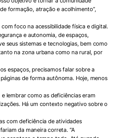
osso objetivo é tornar a comunidade
 de formação, atração e acolhimento”,
om foco na acessibilidade física e digital.
 segurança e autonomia, de espaços,
ive seus sistemas e tecnologias, bem como
 tanto na zona urbana como na rural, por
dos espaços, precisamos falar sobre a
as páginas de forma autônoma. Hoje, menos
ia e lembrar como as deficiências eram
lizações. Há um contexto negativo sobre o
s com deficiência de atividades
 fariam da maneira correta. “A