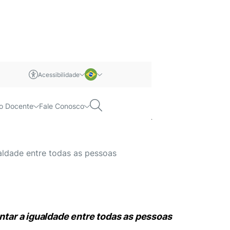
Acessibilidade
m libras
Português
Pesquisar
o Docente
Fale Conosco
uta da Pessoa com
Inglês
aldade entre todas as pessoas
ntar a igualdade entre todas as pessoas