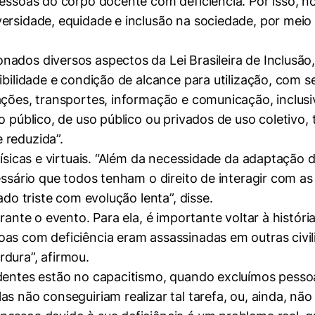
pessoas do corpo docente com deficiência. Por isso, n
ersidade, equidade e inclusão na sociedade, por meio
dos diversos aspectos da Lei Brasileira de Inclusão, c
sibilidade e condição de alcance para utilização, com
ações, transportes, informação e comunicação, inclus
o público, de uso público ou privados de uso coletivo,
 reduzida”.
físicas e virtuais. “Além da necessidade da adaptação 
mente necessários
cessário que todos tenham o direito de interagir com 
ado triste com evolução lenta”, disse.
erências de usuário
urante o evento. Para ela, é importante voltar à histór
oas com deficiência eram assassinadas em outras civi
dura”, afirmou.
identes estão no capacitismo, quando excluímos pessoa
s não conseguiriam realizar tal tarefa, ou, ainda, não