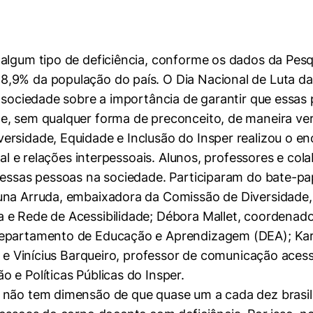
 algum tipo de deficiência, conforme os dados da Pesq
,9% da população do país. O Dia Nacional de Luta da
a sociedade sobre a importância de garantir que essas
e, sem qualquer forma de preconceito, de maneira verd
rsidade, Equidade e Inclusão do Insper realizou o en
ital e relações interpessoais. Alunos, professores e c
dessas pessoas na sociedade. Participaram do bate-pa
una Arruda, embaixadora da Comissão de Diversidade, 
 e Rede de Acessibilidade; Débora Mallet, coordenad
epartamento de Educação e Aprendizagem (DEA); Karin
e; e Vinícius Barqueiro, professor de comunicação aces
 e Políticas Públicas do Insper.
não tem dimensão de que quase um a cada dez brasilei