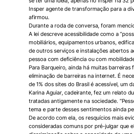
se ter uma ideia, apenas no Insper há 32 
Insper agente de transformação para a div
afirmou.
Durante a roda de conversa, foram menciona
A lei descreve acessibilidade como a “pos
mobiliários, equipamentos urbanos, edific
de outros serviços e instalações abertos a
pessoa com deficiência ou com mobilidade
Para Barqueiro, ainda há muitas barreiras 
Cookies estrita
eliminação de barreiras na internet. É ne
de 1% dos sites do Brasil é acessível, um d
Cookies de pref
Karina Aguiar, cadeirante, fez um relato d
tratadas antigamente na sociedade. “Pess
tema e parte desses sentimentos ainda per
De acordo com ela, os resquícios mais ev
consideradas comuns por pré-julgar que ela