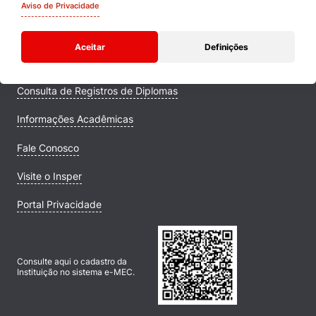
Quem Somos
Aviso de Privacidade
Comunidade Transforme
Aceitar
Definições
Campus
Consulta de Registros de Diplomas
Informações Acadêmicas
Fale Conosco
Visite o Insper
Portal Privacidade
Consulte aqui o cadastro da
Instituição no sistema e-MEC.