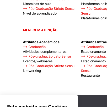
Dinâmicas de aula
Plataformas onli
⟶ Pós-Graduação Stricto Sensu
⟶ Pós-Graduaçã
Nível de aprendizado
Sensu
Plataformas onli
MERECEM ATENÇÃO
Atributos Acadêmicos
Atributos Infra
⟶ Graduação
⟶ Graduação
Atividades complementares
Estacionamento
⟶ Pós-graduação Lato Sensu
⟶ Pós-graduaçã
Eventos/webinares
Estacionamento
⟶ Pós-Graduação Stricto Sensu
⟶ Pós-Graduaçã
Networking
Sensu
Restaurante
Este website usa Cookies