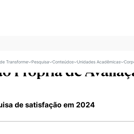
isa de Satisfação In
Acessível e
de Transforme
Pesquisa
Conteúdos
Unidades Acadêmicas
Corp
o Própria de Avaliaç
quisa de satisfação em 2024