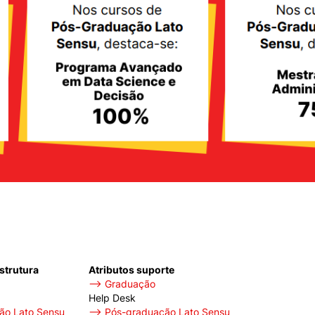
mente necessários
erências de usuário
estrutura
Atributos suporte
⟶ Graduação
Help Desk
o Lato Sensu
⟶ Pós-graduação Lato Sensu