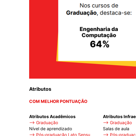
Cookies estrita
Cookies de pref
Atributos
COM MELHOR PONTUAÇÃO
Atributos Acadêmicos
Atributos Infra
⟶ Graduação
⟶ Graduação
Nível de aprendizado
Salas de aula
⟶ Pós-graduação Lato Sensu
⟶ Pós-graduaçã