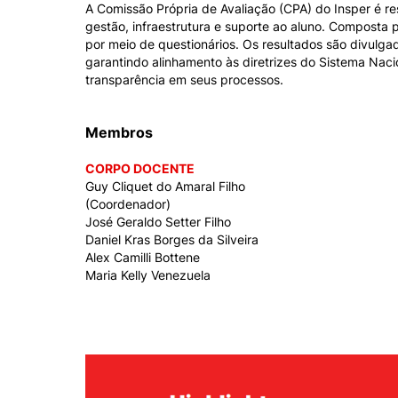
Conhecimento
A Comissão Própria de Avaliação (CPA) do Insper é r
gestão, infraestrutura e suporte ao aluno. Composta
Hub de Inovação e
Repositório Institucional
Instagram
Empreendedorismo
por meio de questionários. Os resultados são divulga
garantindo alinhamento às diretrizes do Sistema Nac
Women in Action
Pesquisa na Graduação
Linkedin
transparência em seus processos.
Trabalhe conosco
Seminários Acadêmicos
Membros
Comitê de Ética em
Sala de Imprensa
Pesquisa
CORPO DOCENTE
Guy Cliquet do Amaral Filho
(Coordenador)
José Geraldo Setter Filho
Daniel Kras Borges da Silveira
Alex Camilli Bottene
Maria Kelly Venezuela