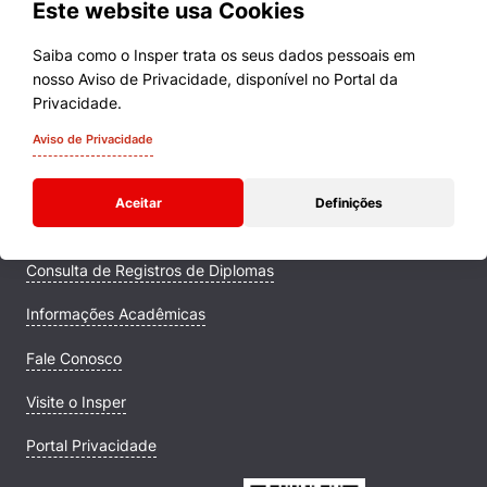
Este website usa Cookies
Saiba como o Insper trata os seus dados pessoais em
nosso Aviso de Privacidade, disponível no Portal da
Cursos
Privacidade.
Quem Somos
Aviso de Privacidade
Comunidade Transforme
Aceitar
Definições
Campus
Consulta de Registros de Diplomas
Informações Acadêmicas
Fale Conosco
Visite o Insper
Portal Privacidade