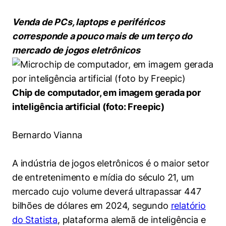
Women in Action
Engenharia e Ciência da Computação
Fale Conosco
Busca por docentes
Biblioteca Telles
Prêmio Duda Ermírio de Moraes
Como funciona
Notícias
Venda de PCs, laptops e periféricos
Trabalhe conosco
Direito
Áreas de Conhecimento
Repositório Institucional
Atendimento
corresponde a pouco mais de um terço do
Youtube
Resolução Eficaz de Problemas
Sala de Imprensa
mercado de jogos eletrônicos
Prêmios de Excelência
Todas as Engenharias
Pesquisa na Graduação
Visite o Insper
Instagram
Oportunidade de Negócios
Ensino e aprendizagem
Seminários Acadêmicos
Canal de Ética
Engenharia de Computação
Linkedin
Chip de computador, em imagem gerada por
Comitê de Ética em Pesquisa
Ouvidoria
Engenharia de Produção
inteligência artificial (foto: Freepic)
Portal da Privacidade
Engenharia Mecânica
Direito
Bernardo Vianna
Engenharia Mecatrônica
Economia
A indústria de jogos eletrônicos é o maior setor
de entretenimento e mídia do século 21, um
Finanças
mercado cujo volume deverá ultrapassar 447
bilhões de dólares em 2024, segundo
relatório
Negócios
do Statista
, plataforma alemã de inteligência e