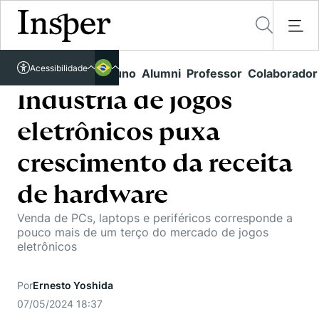
Acessível em libras
Acessibilidade
Links rápidos
Aluno
Alumni
Professor
Colaborador
Português
Cursos
Inglês
Indústria de jogos
Quem Somos
Vestibular
eletrônicos puxa
Graduação
Comunidade Transforme
O Insper
crescimento da receita
Pós-Graduação
Campus
Pesquisa
de hardware
Missão
Educação Executiva
Internacional
Venda de PCs, laptops e periféricos corresponde a
Projetos Sociais
Conteúdos
Pesquisa no Insper
pouco mais de um terço do mercado de jogos
Busca por Áreas de Conhecimento
Student Life
eletrônicos
Lista de doadores
Centros de Conhecimento
Unidades Acadêmicas
Carreiras e Cursos
Núcleo de Carreiras
Cátedras
Por
Ernesto Yoshida
Eventos
Corpo Docente
Hub de Inovação e Empreendedorismo
Gestão e Economia
07/05/2024 18:37
Como funciona
Centro de Dados e IA
Newsletters