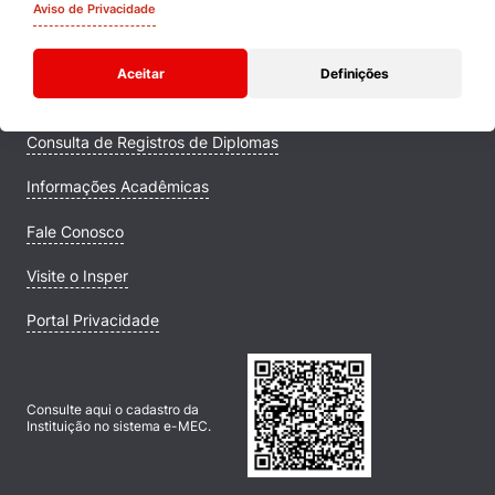
Quem Somos
Aviso de Privacidade
Comunidade Transforme
Aceitar
Definições
Campus
Consulta de Registros de Diplomas
Informações Acadêmicas
Fale Conosco
Visite o Insper
Portal Privacidade
Consulte aqui o cadastro da
Instituição no sistema e-MEC.