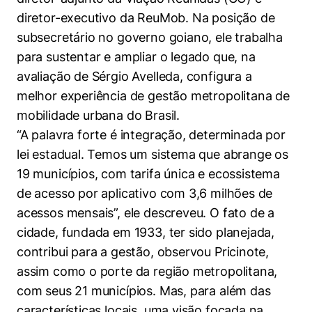
diretor-executivo da ReuMob. Na posição de
subsecretário no governo goiano, ele trabalha
para sustentar e ampliar o legado que, na
avaliação de Sérgio Avelleda, configura a
melhor experiência de gestão metropolitana de
mobilidade urbana do Brasil.
“A palavra forte é integração, determinada por
Cookies estritamente necessários
lei estadual. Temos um sistema que abrange os
Cookies de preferências de usuário
19 municípios, com tarifa única e ecossistema
de acesso por aplicativo com 3,6 milhões de
acessos mensais”, ele descreveu. O fato de a
cidade, fundada em 1933, ter sido planejada,
contribui para a gestão, observou Pricinote,
assim como o porte da região metropolitana,
com seus 21 municípios. Mas, para além das
características locais, uma visão focada na