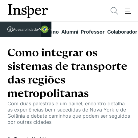
Acessível em libras
Acessibilidade
Links rápidos
Aluno
Alumni
Professor
Colaborador
Português
Cursos
Inglês
Quem Somos
Como integrar os
Vestibular
sistemas de transporte
Graduação
Comunidade Transforme
O Insper
Pós-Graduação
das regiões
Campus
Pesquisa
Missão
Educação Executiva
metropolitanas
Internacional
Projetos Sociais
Conteúdos
Pesquisa no Insper
Busca por Áreas de Conhecimento
Com duas palestras e um painel, encontro detalha
Student Life
Lista de doadores
as experiências bem-sucedidas de Nova York e de
Centros de Conhecimento
Unidades Acadêmicas
Carreiras e Cursos
Goiânia e debate caminhos que podem ser seguidos
Núcleo de Carreiras
por outras cidades
Cátedras
Eventos
Corpo Docente
Hub de Inovação e Empreendedorismo
Gestão e Economia
Como funciona
Centro de Dados e IA
Newsletters