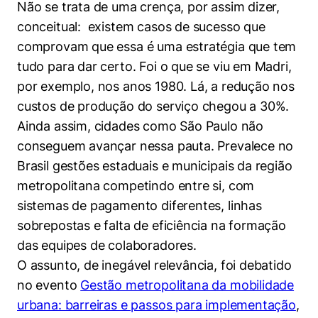
Não se trata de uma crença, por assim dizer,
Políticas Públicas
conceitual: existem casos de sucesso que
Sustentabilidade
comprovam que essa é uma estratégia que tem
tudo para dar certo. Foi o que se viu em Madri,
Tecnologia e Dados
por exemplo, nos anos 1980. Lá, a redução nos
custos de produção do serviço chegou a 30%.
Ainda assim, cidades como São Paulo não
conseguem avançar nessa pauta. Prevalece no
Brasil gestões estaduais e municipais da região
metropolitana competindo entre si, com
sistemas de pagamento diferentes, linhas
sobrepostas e falta de eficiência na formação
das equipes de colaboradores.
O assunto, de inegável relevância, foi debatido
no evento
Gestão metropolitana da mobilidade
urbana: barreiras e passos para implementação
,