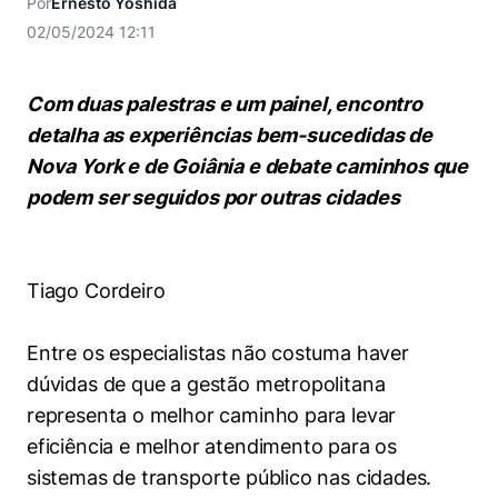
Por
Ernesto Yoshida
Women in Action
Engenharia e Ciência da Computação
Fale Conosco
Busca por docentes
Biblioteca Telles
02/05/2024 12:11
Prêmio Duda Ermírio de Moraes
Como funciona
Notícias
Trabalhe conosco
Direito
Áreas de Conhecimento
Repositório Institucional
Atendimento
Youtube
Resolução Eficaz de Problemas
Sala de Imprensa
Com duas palestras e um painel, encontro
Prêmios de Excelência
Todas as Engenharias
Pesquisa na Graduação
Visite o Insper
Instagram
detalha as experiências bem-sucedidas de
Oportunidade de Negócios
Ensino e aprendizagem
Nova York e de Goiânia e debate caminhos que
Seminários Acadêmicos
Canal de Ética
Engenharia de Computação
Linkedin
podem ser seguidos por outras cidades
Comitê de Ética em Pesquisa
Ouvidoria
Engenharia de Produção
Portal da Privacidade
Engenharia Mecânica
Direito
Tiago Cordeiro
Engenharia Mecatrônica
Economia
Entre os especialistas não costuma haver
dúvidas de que a gestão metropolitana
Finanças
representa o melhor caminho para levar
eficiência e melhor atendimento para os
Negócios
sistemas de transporte público nas cidades.