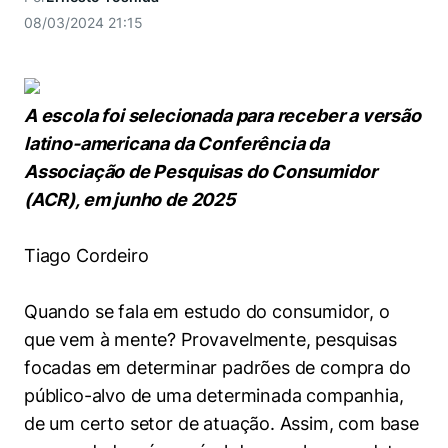
Women in Action
Engenharia e Ciência da Computação
Fale Conosco
Busca por docentes
08/03/2024 21:15
Biblioteca Telles
Prêmio Duda Ermírio de Moraes
Como funciona
Notícias
Trabalhe conosco
Direito
Áreas de Conhecimento
Repositório Institucional
Atendimento
Youtube
Resolução Eficaz de Problemas
Sala de Imprensa
Prêmios de Excelência
Todas as Engenharias
Pesquisa na Graduação
Visite o Insper
A escola foi selecionada para receber a versão
Instagram
Oportunidade de Negócios
Ensino e aprendizagem
latino-americana da Conferência da
Seminários Acadêmicos
Canal de Ética
Engenharia de Computação
Linkedin
Associação de Pesquisas do Consumidor
Comitê de Ética em Pesquisa
Ouvidoria
(ACR), em junho de 2025
Engenharia de Produção
Portal da Privacidade
Tiago Cordeiro
Engenharia Mecânica
Direito
Engenharia Mecatrônica
Economia
Quando se fala em estudo do consumidor, o
que vem à mente? Provavelmente, pesquisas
Finanças
focadas em determinar padrões de compra do
público-alvo de uma determinada companhia,
Negócios
de um certo setor de atuação. Assim, com base