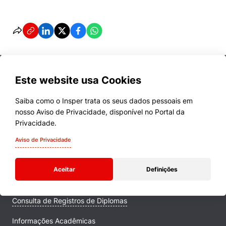
Este website usa Cookies
Saiba como o Insper trata os seus dados pessoais em
nosso Aviso de Privacidade, disponível no Portal da
Cursos
Privacidade.
Quem Somos
Aviso de Privacidade
Comunidade Transforme
Aceitar
Definições
Campus
Consulta de Registros de Diplomas
Informações Acadêmicas