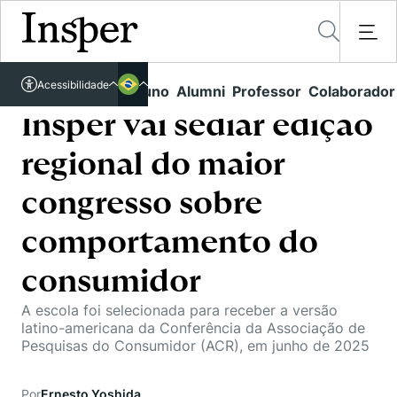
Acessível em libras
Acessibilidade
Links rápidos
Aluno
Alumni
Professor
Colaborador
Português
Cursos
Inglês
Insper vai sediar edição
Quem Somos
Vestibular
regional do maior
Graduação
Comunidade Transforme
O Insper
congresso sobre
Pós-Graduação
Campus
Pesquisa
comportamento do
Missão
Educação Executiva
Internacional
Projetos Sociais
consumidor
Conteúdos
Pesquisa no Insper
Busca por Áreas de Conhecimento
Student Life
Lista de doadores
A escola foi selecionada para receber a versão
Centros de Conhecimento
Unidades Acadêmicas
Carreiras e Cursos
latino-americana da Conferência da Associação de
Núcleo de Carreiras
Pesquisas do Consumidor (ACR), em junho de 2025
Cátedras
Eventos
Corpo Docente
Hub de Inovação e Empreendedorismo
Gestão e Economia
Como funciona
Centro de Dados e IA
Por
Ernesto Yoshida
Newsletters