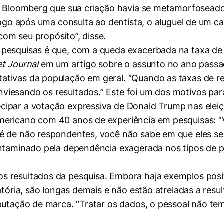
ta Bloomberg que sua criação havia se metamorfosead
 logo após uma consulta ao dentista, o aluguel de um
om seu propósito”, disse.
 pesquisas é que, com a queda exacerbada na taxa de
et Journal
em um artigo sobre o assunto no ano passad
ativas da população em geral. “Quando as taxas de r
iesando os resultados.” Este foi um dos motivos para
ipar a votação expressiva de Donald Trump nas eleiç
mericano com 40 anos de experiência em pesquisas: 
é de não respondentes, você não sabe em que eles se
ontaminado pela dependência exagerada nos tipos de 
s resultados da pesquisa. Embora haja exemplos posi
fatória, são longas demais e não estão atreladas a res
eputação de marca. “Tratar os dados, o pessoal não te