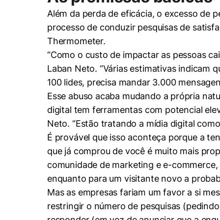
Além da perda de eficácia, o excesso de pe
processo de conduzir pesquisas de satisf
Thermometer.
“Como o custo de impactar as pessoas cai
Laban Neto. “Várias estimativas indicam q
100 lides, precisa mandar 3.000 mensagen
Esse abuso acaba mudando a própria natu
digital tem ferramentas com potencial el
Neto. “Estão tratando a mídia digital como
É provável que isso aconteça porque a te
que já comprou de você é muito mais prop
comunidade de marketing e e-commerce, a 
enquanto para um visitante novo a probabi
Mas as empresas fariam um favor a si mes
restringir o número de pesquisas (pedind
responder (em vez de anunciar que a enqu