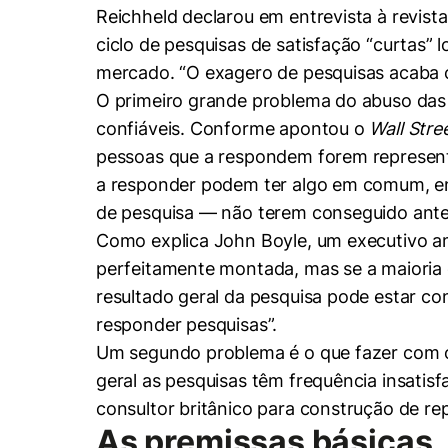
Reichheld declarou em entrevista à revis
ciclo de pesquisas de satisfação “curtas”
mercado. “O exagero de pesquisas acaba c
O primeiro grande problema do abuso das
confiáveis. Conforme apontou o
Wall Stre
pessoas que a respondem forem represent
a responder podem ter algo em comum, env
de pesquisa — não terem conseguido antec
Como explica John Boyle, um executivo a
perfeitamente montada, mas se a maioria 
resultado geral da pesquisa pode estar c
responder pesquisas”.
Um segundo problema é o que fazer com o
geral as pesquisas têm frequência insatis
consultor britânico para construção de r
As premissas básicas