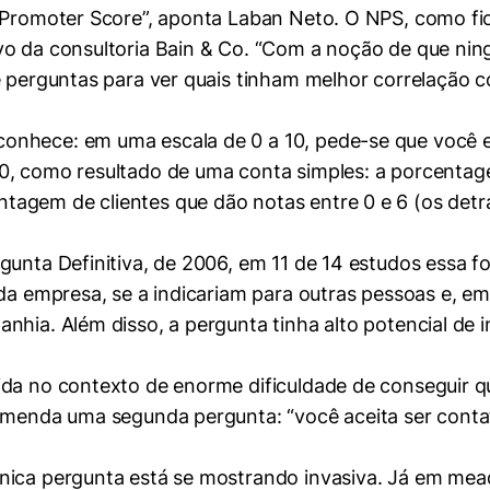
t Promoter Score”, aponta Laban Neto. O NPS, como fi
vo da consultoria Bain & Co. “Com a noção de que ni
e perguntas para ver quais tinham melhor correlação 
onhece: em uma escala de 0 a 10, pede-se que você 
0, como resultado de uma conta simples: a porcentage
agem de clientes que dão notas entre 0 e 6 (os detra
mente necessários
gunta Definitiva, de 2006, em 11 de 14 estudos essa 
 da empresa, se a indicariam para outras pessoas e, em
erências de usuário
nhia. Além disso, a pergunta tinha alto potencial de 
lida no contexto de enorme dificuldade de conseguir
comenda uma segunda pergunta: “você aceita ser cont
nica pergunta está se mostrando invasiva. Já em mea