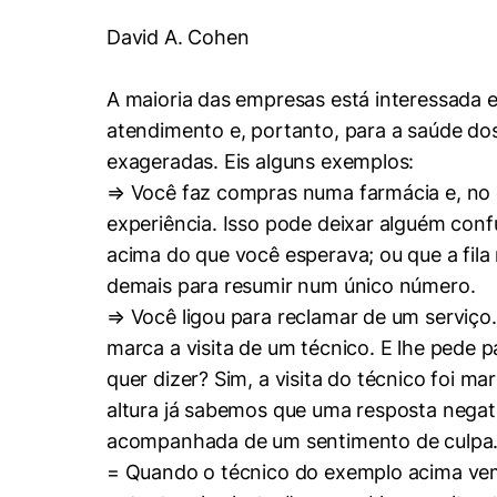
Conhecimento
Hub de Inovação e
David A. Cohen
Repositório Institucional
Instagram
Empreendedorismo
Women in Action
Pesquisa na Graduação
Linkedin
A maioria das empresas está interessada e
atendimento e, portanto, para a saúde do
Trabalhe conosco
Seminários Acadêmicos
exageradas. Eis alguns exemplos:
Comitê de Ética em
Sala de Imprensa
Pesquisa
⇒ Você faz compras numa farmácia e, no ca
experiência. Isso pode deixar alguém con
acima do que você esperava; ou que a fila 
demais para resumir num único número.
⇒ Você ligou para reclamar de um serviç
marca a visita de um técnico. E lhe pede p
quer dizer? Sim, a visita do técnico foi ma
altura já sabemos que uma resposta negat
acompanhada de um sentimento de culpa
= Quando o técnico do exemplo acima vem e