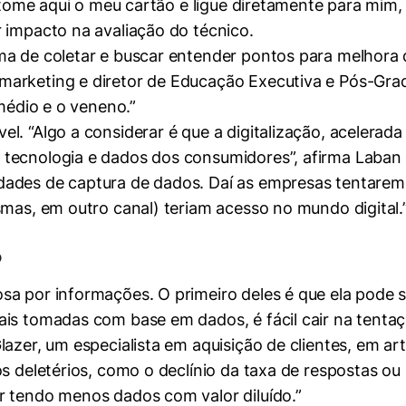
r, tome aqui o meu cartão e ligue diretamente para mim
 impacto na avaliação do técnico.
a de coletar e buscar entender pontos para melhora d
marketing e diretor de Educação Executiva e Pós-Gra
emédio e o veneno.”
l. “Algo a considerar é que a digitalização, acelerad
tecnologia e dados dos consumidores”, afirma Laban 
ades de captura de dados. Daí as empresas tentarem
smas, em outro canal) teriam acesso no mundo digital.
?
osa por informações. O primeiro deles é que ela pod
ais tomadas com base em dados, é fácil cair na tenta
azer, um especialista em aquisição de clientes, em arti
os deletérios, como o declínio da taxa de respostas o
r tendo menos dados com valor diluído.”