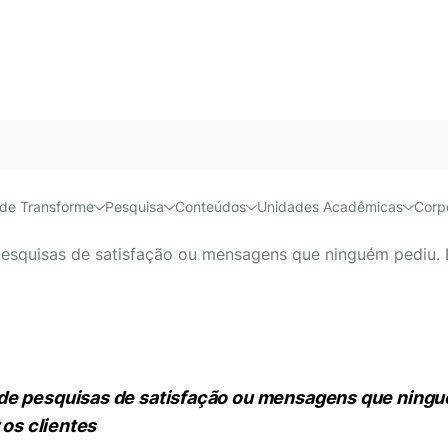
Acessível e
de Transforme
Pesquisa
Conteúdos
Unidades Acadêmicas
Corp
nta pesquisa com consumid
esquisas de satisfação ou mensagens que ninguém pediu. 
 de pesquisas de satisfação ou mensagens que ningu
 os clientes