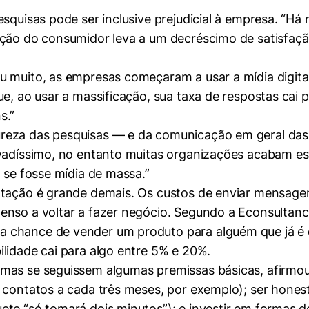
squisas pode ser inclusive prejudicial à empresa. “Há 
ação do consumidor leva a um decréscimo de satisfaçã
u muito, as empresas começaram a usar a mídia digita
ue, ao usar a massificação, sua taxa de respostas cai
s.”
reza das pesquisas — e da comunicação em geral das 
evadíssimo, no entanto muitas organizações acabam e
 se fosse mídia de massa.”
ntação é grande demais. Os custos de enviar mensagen
enso a voltar a fazer negócio. Segundo a Econsultancy
chance de vender um produto para alguém que já é cl
lidade cai para algo entre 5% e 20%.
mas se seguissem algumas premissas básicas, afirmou
o contatos a cada três meses, por exemplo); ser hone
ete “só tomará dois minutos”); e investir em formas 