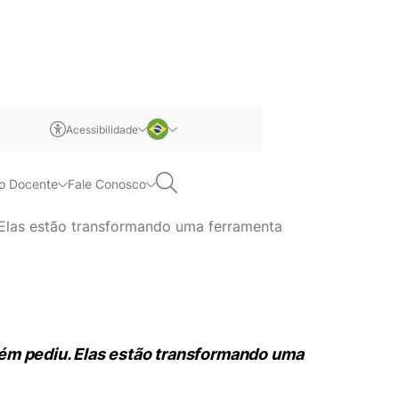
Acessibilidade
m libras
Português
Pesquisar
o Docente
Fale Conosco
or?
Inglês
Elas estão transformando uma ferramenta
ém pediu. Elas estão transformando uma