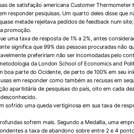
sas de satisfação americana Customer Thermometer tr
em responder pesquisas. Um quarto deles disse que n
quase metade rejeitava pedidos de feedback num site
ma promoção.
que uma taxa de resposta de 1% a 2%, antes considera
mente significa que 99% das pessoas procuradas não 
avelmente prefeririam não ser incomodadas pelo con
etodologia da London School of Economics and Politi
m boa parte do Ocidente, de perto de 100% em seu iníc
ecusas em responder como também as recusas em seq
çã
o apartid
ária de pesquisas do país, oito em cada d
 desconhecido.
m sofrido uma queda vertiginosa em sua taxa de respo
profundas sofrem mais. Segundo a Medallia, uma empr
ondentes a taxa de abandono sobre entre 2 e 4 ponto