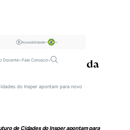
Acessibilidade
m libras
Português
Pesquisar
o Docente
Fale Conosco
 uso democrático da
Inglês
 Cidades do Insper apontam para novo
Futuro de Cidades do Insper apontam para