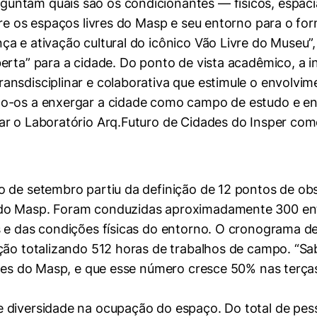
tam quais são os condicionantes — físicos, espaciais
tre os espaços livres do Masp e seu entorno para o fo
a e ativação cultural do icônico Vão Livre do Museu”
erta” para a cidade. Do ponto de vista acadêmico, a 
ansdisciplinar e colaborativa que estimule o envolvi
mente necessários
do-os a enxergar a cidade como campo de estudo e en
ar o Laboratório Arq.Futuro de Cidades do Insper com
erências de usuário
o de setembro partiu da definição de 12 pontos de ob
 do Masp. Foram conduzidas aproximadamente 300 en
 e das condições físicas do entorno. O cronograma de 
ação totalizando 512 horas de trabalhos de campo. “
tes do Masp, e que esse número cresce 50% nas terças-
e diversidade na ocupação do espaço. Do total de pe