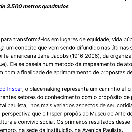
 de 3.500 metros quadrados
ara transformá-los em lugares de equidade, vida públi
ng
, um conceito que vem sendo difundido nas últimas 
 norte-americana Jane Jacobs (1916-2006), da organiza
gue). Ele se baseia num método de mapeamento de ator
em com a finalidade de aprimoramento de propostas d
do Insper
,
o placemaking representa um caminho eficie
iferentes setores do conhecimento com o propósito de
l paulista, nos mais variados aspectos de seu cotidi
a perspectiva que o Insper propôs ao Museu de Arte d
ltura e convívio social. Os primeiros resultados desse
mbro, na sede da instituição, na Avenida Paulista.