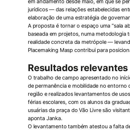
em andamento desde maio, em que se pergun
jurídicos — das relações estabelecidas en
elaboração de uma estratégia de governanç
A proposta é tornar o espaço uma “sala ab
baseada em projetos, numa metodologia tr
Cookies estrita
realidade concreta da metrópole — levan
Placemaking Masp contribui para posicion
Cookies de pref
Resultados relevantes
O trabalho de campo apresentado no iníci
de permanência e mobilidade no entorno
região e realizados levantamentos de usos
férias escolares, com os alunos da gradu
usuárias da praça do Vão Livre são visitan
aponta Janka.
O levantamento também atestou a falta d