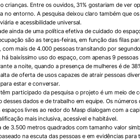
o crianças. Entre os ouvidos, 31% gostariam de ver 
bra no entorno. A pesquisa deixou claro também que os
ria e acessibilidade universal.
de ainda de uma política efetiva de cuidado do espaç
ocupação são as terças-feiras, em função das filas pa
a, com mais de 4.000 pessoas transitando por segundo
, há baixíssimo uso do espaço, com apenas 9 pessoas
rante a noite, quando a presença de mulheres é de 38
alta de oferta de usos capazes de atrair pessoas dive
para estar e conversar.
 têm participado da pesquisa o projeto é um meio de 
o desses dados e de trabalho em equipe. Os números 
spaços livres ao redor do Masp dialogam com a capital
icação mais inclusiva, acessível e habitável.
 de 3.500 metros quadrados com tamanho valor simból
aseado na escuta das pessoas e em evidências para 