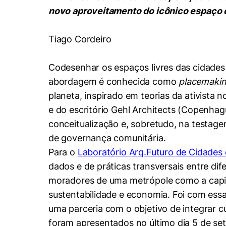
Conhecimento
novo aproveitamento do icônico espaço
Hub de Inovação e
Repositório Institucional
Instagram
Empreendedorismo
Tiago Cordeiro
Women in Action
Pesquisa na Graduação
Linkedin
Trabalhe conosco
Seminários Acadêmicos
Codesenhar os espaços livres das cidades p
Comitê de Ética em
Sala de Imprensa
abordagem é conhecida como
placemaki
Pesquisa
planeta, inspirado em teorias da ativista
e do escritório Gehl Architects (Copenha
conceitualização e, sobretudo, na testag
de governança comunitária.
Para o
Laboratório Arq.Futuro de Cidades 
dados e de práticas transversais entre d
moradores de uma metrópole como a capita
sustentabilidade e economia. Foi com ess
uma parceria com o objetivo de integrar cu
foram apresentados no último dia 5 de sete