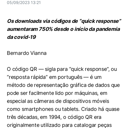
Women in Action
Engenharia e Ciência da Computação
05/09/2023 13:21
Fale Conosco
Busca por docentes
Biblioteca Telles
Prêmio Duda Ermírio de Moraes
Como funciona
Notícias
Trabalhe conosco
Direito
Áreas de Conhecimento
Repositório Institucional
Atendimento
Os downloads via códigos de “quick response”
Youtube
Resolução Eficaz de Problemas
Sala de Imprensa
Prêmios de Excelência
aumentaram 750% desde o início da pandemia
Todas as Engenharias
Pesquisa na Graduação
Visite o Insper
Instagram
da covid-19
Oportunidade de Negócios
Ensino e aprendizagem
Seminários Acadêmicos
Canal de Ética
Engenharia de Computação
Linkedin
Bernardo Vianna
Comitê de Ética em Pesquisa
Ouvidoria
Engenharia de Produção
Portal da Privacidade
O código QR — sigla para “quick response”, ou
Engenharia Mecânica
Direito
“resposta rápida” em português — é um
método de representação gráfica de dados que
Engenharia Mecatrônica
Economia
pode ser facilmente lido por máquinas, em
especial as câmeras de dispositivos móveis
Finanças
como smartphones ou tablets. Criado há quase
três décadas, em 1994, o código QR era
Negócios
originalmente utilizado para catalogar peças