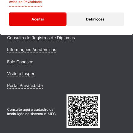
Quem Somos
Aviso de Privacidade
Comunidade Transforme
Aceitar
Definições
Campus
Consulta de Registros de Diplomas
Informações Acadêmicas
Fale Conosco
Visite o Insper
Portal Privacidade
Consulte aqui o cadastro da
Instituição no sistema e-MEC.