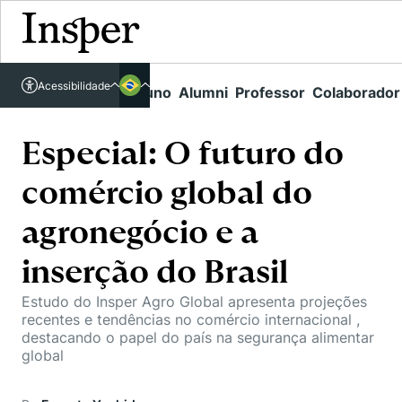
Acessível em libras
Acessibilidade
Links rápidos
Aluno
Alumni
Professor
Colaborador
Português
Cursos
Inglês
Quem Somos
Especial: O futuro do
Vestibular
comércio global do
Graduação
Comunidade Transforme
O Insper
Pós-Graduação
agronegócio e a
Campus
Pesquisa
Missão
Educação Executiva
inserção do Brasil
Internacional
Projetos Sociais
Conteúdos
Pesquisa no Insper
Busca por Áreas de Conhecimento
Estudo do Insper Agro Global apresenta projeções
Student Life
Lista de doadores
recentes e tendências no comércio internacional ,
Centros de Conhecimento
Unidades Acadêmicas
Carreiras e Cursos
destacando o papel do país na segurança alimentar
Núcleo de Carreiras
global
Cátedras
Como funciona
Eventos
Corpo Docente
Hub de Inovação e Empreendedorismo
Gestão e Economia
Centro de Dados e IA
Newsletters