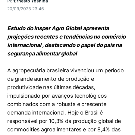
Por
Ernesto Yoshida
Prêmio Duda Ermírio de Moraes
Como funciona
Women in Action
Engenharia e Ciência da Computação
Fale Conosco
Busca por docentes
Biblioteca Telles
20/09/2023 23:46
Notícias
Trabalhe conosco
Direito
Resolução Eficaz de Problemas
Áreas de Conhecimento
Repositório Institucional
Atendimento
Youtube
Sala de Imprensa
Estudo do Insper Agro Global apresenta
Prêmios de Excelência
Todas as Engenharias
Oportunidade de Negócios
Pesquisa na Graduação
Visite o Insper
Instagram
projeções recentes e tendências no comércio
Ensino e aprendizagem
internacional , destacando o papel do país na
Seminários Acadêmicos
Canal de Ética
Engenharia de Computação
Linkedin
segurança alimentar global
Comitê de Ética em Pesquisa
Ouvidoria
Engenharia de Produção
Portal da Privacidade
A agropecuária brasileira vivenciou um período
Engenharia Mecânica
Direito
de grande aumento de produção e
produtividade nas últimas décadas,
Engenharia Mecatrônica
Economia
impulsionado por avanços tecnológicos
combinados com a robusta e crescente
Finanças
demanda internacional. Hoje o Brasil é
responsável por 10,3% da produção global de
Negócios
commodities agroalimentares e por 8,4% das