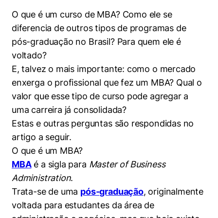
Women in Action
Engenharia e Ciência da Computação
Fale Conosco
Busca por docentes
O que é um curso de MBA? Como ele se
Biblioteca Telles
Prêmio Duda Ermírio de Moraes
Como funciona
Notícias
Trabalhe conosco
Direito
diferencia de outros tipos de programas de
Áreas de Conhecimento
Repositório Institucional
Atendimento
Youtube
pós-graduação no Brasil? Para quem ele é
Resolução Eficaz de Problemas
Sala de Imprensa
Prêmios de Excelência
Todas as Engenharias
Pesquisa na Graduação
Visite o Insper
voltado?
Instagram
Oportunidade de Negócios
Ensino e aprendizagem
E, talvez o mais importante: como o mercado
Seminários Acadêmicos
Canal de Ética
Engenharia de Computação
Linkedin
enxerga o profissional que fez um MBA? Qual o
Comitê de Ética em Pesquisa
Ouvidoria
valor que esse tipo de curso pode agregar a
Engenharia de Produção
uma carreira já consolidada?
Portal da Privacidade
Estas e outras perguntas são respondidas no
Engenharia Mecânica
Direito
artigo a seguir.
O que é um MBA?
Engenharia Mecatrônica
Economia
MBA
é a sigla para
Master of Business
Finanças
Administration
.
Trata-se de uma
pós-graduação
, originalmente
Negócios
voltada para estudantes da área de