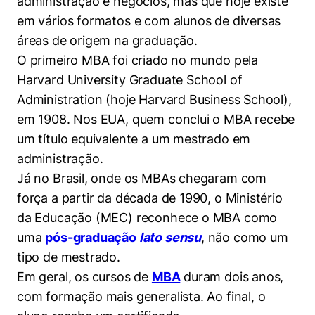
administração e negócios, mas que hoje existe
Políticas Públicas
em vários formatos e com alunos de diversas
áreas de origem na graduação.
Sustentabilidade
O primeiro MBA foi criado no mundo pela
Tecnologia e Dados
Harvard University Graduate School of
Administration (hoje Harvard Business School),
em 1908. Nos EUA, quem conclui o MBA recebe
um título equivalente a um mestrado em
administração.
Já no Brasil, onde os MBAs chegaram com
força a partir da década de 1990, o Ministério
da Educação (MEC) reconhece o MBA como
uma
pós-graduação
lato sensu
, não como um
tipo de mestrado.
Em geral, os cursos de
MBA
duram dois anos,
com formação mais generalista. Ao final, o