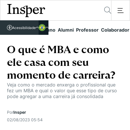
Acessível em libras
Acessibilidade
Links rápidos
Aluno
Alumni
Professor
Colaborador
Português
Cursos
Inglês
Quem Somos
O que é MBA e como
Vestibular
ele casa com seu
Graduação
Comunidade Transforme
O Insper
Pós-Graduação
momento de carreira?
Campus
Pesquisa
Missão
Educação Executiva
Veja como o mercado enxerga o profissional que
Internacional
Projetos Sociais
Conteúdos
fez um MBA e qual o valor que esse tipo de curso
Pesquisa no Insper
Busca por Áreas de Conhecimento
pode agregar a uma carreira já consolidada
Student Life
Lista de doadores
Centros de Conhecimento
Unidades Acadêmicas
Carreiras e Cursos
Núcleo de Carreiras
Por
Insper
Cátedras
Eventos
Corpo Docente
02/08/2023 05:54
Hub de Inovação e Empreendedorismo
Gestão e Economia
Como funciona
Centro de Dados e IA
Newsletters