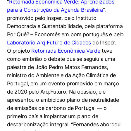
“
Retomada Econômica Verde: Aprendizados
Políticas Públicas
para a Construção da Agenda Brasileira
”,
promovido pelo Insper, pelo Instituto
Sustentabilidade
Democracia e Sustentabilidade, pela plataforma
Tecnologia e Dados
Por Quê? – Economês em bom português e pelo
Laboratório Arq.Futuro de Cidades
do Insper.
O projeto
Retomada Econômica Verde
teve
como embrião o debate que se seguiu a uma
palestra de João Pedro Matos Fernandes,
ministro do Ambiente e da Ação Climática de
Portugal, em um evento promovido em março
de 2020 pelo Arq.Futuro. Na ocasião, ele
apresentou o ambicioso plano de neutralidade
de emissões de carbono de Portugal — o
primeiro país a implantar um plano de
descarbonização integral. “Fernandes abordou