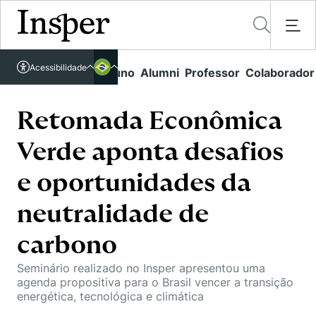
Acessível em libras
Acessibilidade
Links rápidos
Aluno
Alumni
Professor
Colaborador
Português
Cursos
Inglês
Quem Somos
Retomada Econômica
Vestibular
Verde aponta desafios
Graduação
Comunidade Transforme
O Insper
Pós-Graduação
e oportunidades da
Campus
Pesquisa
Missão
Educação Executiva
neutralidade de
Internacional
Projetos Sociais
Conteúdos
Pesquisa no Insper
Busca por Áreas de Conhecimento
Student Life
carbono
Lista de doadores
Centros de Conhecimento
Unidades Acadêmicas
Carreiras e Cursos
Núcleo de Carreiras
Seminário realizado no Insper apresentou uma
Cátedras
agenda propositiva para o Brasil vencer a transição
Eventos
Corpo Docente
Hub de Inovação e Empreendedorismo
Gestão e Economia
energética, tecnológica e climática
Como funciona
Centro de Dados e IA
Newsletters