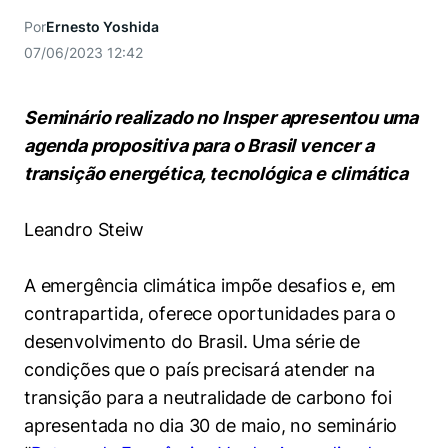
Women in Action
Engenharia e Ciência da Computação
Fale Conosco
Busca por docentes
Por
Ernesto Yoshida
Biblioteca Telles
Prêmio Duda Ermírio de Moraes
Como funciona
Notícias
Trabalhe conosco
Direito
07/06/2023 12:42
Áreas de Conhecimento
Repositório Institucional
Atendimento
Youtube
Resolução Eficaz de Problemas
Sala de Imprensa
Prêmios de Excelência
Todas as Engenharias
Pesquisa na Graduação
Visite o Insper
Seminário realizado no Insper apresentou uma
Instagram
Oportunidade de Negócios
Ensino e aprendizagem
agenda propositiva para o Brasil vencer a
Seminários Acadêmicos
Canal de Ética
Engenharia de Computação
Linkedin
transição energética, tecnológica e climática
Comitê de Ética em Pesquisa
Ouvidoria
Engenharia de Produção
Leandro Steiw
Portal da Privacidade
Engenharia Mecânica
Direito
A emergência climática impõe desafios e, em
Engenharia Mecatrônica
Economia
contrapartida, oferece oportunidades para o
desenvolvimento do Brasil. Uma série de
Finanças
condições que o país precisará atender na
transição para a neutralidade de carbono foi
Negócios
apresentada no dia 30 de maio, no seminário