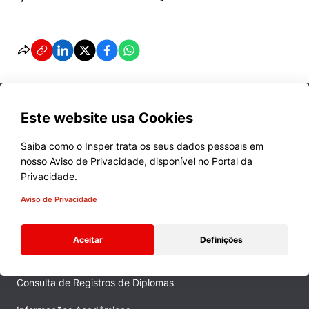
Este website usa Cookies
Saiba como o Insper trata os seus dados pessoais em
nosso Aviso de Privacidade, disponível no Portal da
Cursos
Privacidade.
Quem Somos
Aviso de Privacidade
Comunidade Transforme
Aceitar
Definições
Campus
Consulta de Registros de Diplomas