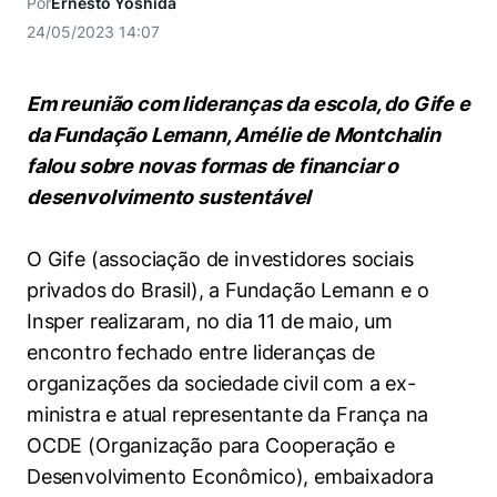
Por
Ernesto Yoshida
Women in Action
Engenharia e Ciência da Computação
Fale Conosco
Busca por docentes
Biblioteca Telles
24/05/2023 14:07
Prêmio Duda Ermírio de Moraes
Como funciona
Notícias
Trabalhe conosco
Direito
Áreas de Conhecimento
Repositório Institucional
Atendimento
Youtube
Resolução Eficaz de Problemas
Sala de Imprensa
Em reunião com lideranças da escola, do Gife e
Prêmios de Excelência
Todas as Engenharias
Pesquisa na Graduação
Visite o Insper
Instagram
da Fundação Lemann, Amélie de Montchalin
Oportunidade de Negócios
Ensino e aprendizagem
falou sobre novas formas de financiar o
Seminários Acadêmicos
Canal de Ética
Engenharia de Computação
Linkedin
desenvolvimento sustentável
Comitê de Ética em Pesquisa
Ouvidoria
Engenharia de Produção
Portal da Privacidade
O Gife (associação de investidores sociais
Engenharia Mecânica
Direito
privados do Brasil), a Fundação Lemann e o
Insper realizaram, no dia 11 de maio, um
Engenharia Mecatrônica
Economia
encontro fechado entre lideranças de
organizações da sociedade civil com a ex-
Finanças
ministra e atual representante da França na
OCDE (Organização para Cooperação e
Negócios
Desenvolvimento Econômico), embaixadora