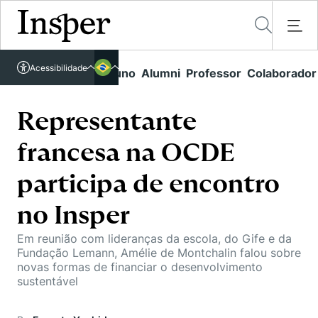
Acessível em libras
Acessibilidade
Links rápidos
Aluno
Alumni
Professor
Colaborador
Português
Cursos
Inglês
Quem Somos
Representante
Vestibular
francesa na OCDE
Graduação
Comunidade Transforme
O Insper
Pós-Graduação
participa de encontro
Campus
Pesquisa
Missão
Educação Executiva
no Insper
Internacional
Projetos Sociais
Conteúdos
Pesquisa no Insper
Busca por Áreas de Conhecimento
Em reunião com lideranças da escola, do Gife e da
Student Life
Lista de doadores
Fundação Lemann, Amélie de Montchalin falou sobre
Centros de Conhecimento
Unidades Acadêmicas
Carreiras e Cursos
novas formas de financiar o desenvolvimento
Núcleo de Carreiras
sustentável
Cátedras
Eventos
Corpo Docente
Hub de Inovação e Empreendedorismo
Gestão e Economia
Como funciona
Centro de Dados e IA
Newsletters