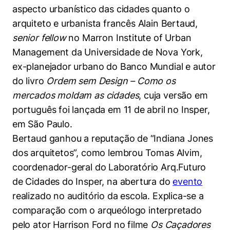
Políticas Públicas
aspecto urbanístico das cidades quanto o
arquiteto e urbanista francês Alain Bertaud,
Sustentabilidade
senior fellow
no Marron Institute of Urban
Management da Universidade de Nova York,
Tecnologia e Dados
ex-planejador urbano do Banco Mundial e autor
do livro
Ordem sem Design – Como os
mercados moldam as cidades
, cuja versão em
português foi lançada em 11 de abril no Insper,
em São Paulo.
Bertaud ganhou a reputação de “Indiana Jones
dos arquitetos”, como lembrou Tomas Alvim,
coordenador-geral do Laboratório Arq.Futuro
de Cidades do Insper, na abertura do
evento
realizado no auditório da escola. Explica-se a
comparação com o arqueólogo interpretado
pelo ator Harrison Ford no filme
Os Caçadores