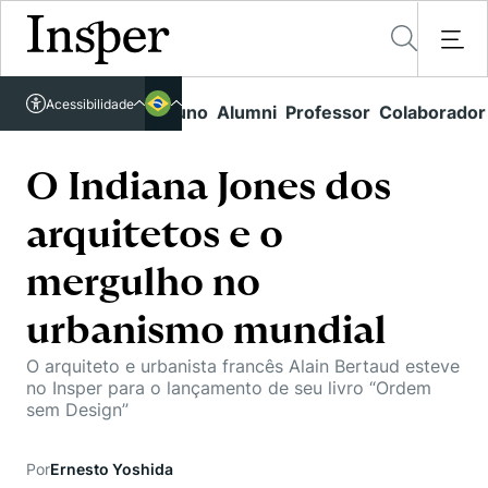
Acessível em libras
Acessibilidade
Links rápidos
Aluno
Alumni
Professor
Colaborador
Português
Cursos
Inglês
Quem Somos
O Indiana Jones dos
Vestibular
arquitetos e o
Graduação
Comunidade Transforme
O Insper
Pós-Graduação
mergulho no
Campus
Pesquisa
Missão
Educação Executiva
urbanismo mundial
Internacional
Projetos Sociais
Conteúdos
Pesquisa no Insper
Busca por Áreas de Conhecimento
O arquiteto e urbanista francês Alain Bertaud esteve
Student Life
Lista de doadores
no Insper para o lançamento de seu livro “Ordem
Centros de Conhecimento
Unidades Acadêmicas
Carreiras e Cursos
sem Design”
Núcleo de Carreiras
Cátedras
Eventos
Corpo Docente
Hub de Inovação e Empreendedorismo
Gestão e Economia
Por
Ernesto Yoshida
Como funciona
Centro de Dados e IA
Newsletters