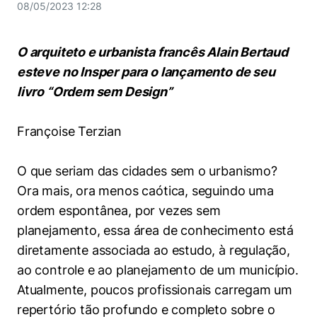
Women in Action
Engenharia e Ciência da Computação
08/05/2023 12:28
Fale Conosco
Busca por docentes
Biblioteca Telles
Prêmio Duda Ermírio de Moraes
Como funciona
Notícias
Trabalhe conosco
Direito
Áreas de Conhecimento
Repositório Institucional
Atendimento
O arquiteto e urbanista francês Alain Bertaud
Youtube
Resolução Eficaz de Problemas
Sala de Imprensa
Prêmios de Excelência
esteve no Insper para o lançamento de seu
Todas as Engenharias
Pesquisa na Graduação
Visite o Insper
Instagram
livro “Ordem sem Design”
Oportunidade de Negócios
Ensino e aprendizagem
Seminários Acadêmicos
Canal de Ética
Engenharia de Computação
Linkedin
Françoise Terzian
Comitê de Ética em Pesquisa
Ouvidoria
Engenharia de Produção
Portal da Privacidade
O que seriam das cidades sem o urbanismo?
Engenharia Mecânica
Direito
Ora mais, ora menos caótica, seguindo uma
ordem espontânea, por vezes sem
Engenharia Mecatrônica
Economia
planejamento, essa área de conhecimento está
diretamente associada ao estudo, à regulação,
Finanças
ao controle e ao planejamento de um município.
Atualmente, poucos profissionais carregam um
Negócios
repertório tão profundo e completo sobre o