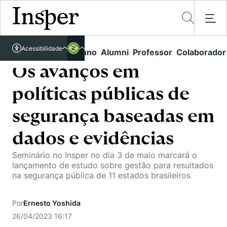
Acessível em libras
Acessibilidade
Links rápidos
Aluno
Alumni
Professor
Colaborador
Português
Cursos
Inglês
Os avanços em
Quem Somos
Vestibular
políticas públicas de
Graduação
Comunidade Transforme
O Insper
segurança baseadas em
Pós-Graduação
Campus
Pesquisa
dados e evidências
Missão
Educação Executiva
Internacional
Seminário no Insper no dia 3 de maio marcará o
Projetos Sociais
Conteúdos
Pesquisa no Insper
lançamento de estudo sobre gestão para resultados
Busca por Áreas de Conhecimento
Student Life
na segurança pública de 11 estados brasileiros
Lista de doadores
Centros de Conhecimento
Unidades Acadêmicas
Carreiras e Cursos
Núcleo de Carreiras
Cátedras
Por
Ernesto Yoshida
Eventos
Corpo Docente
Hub de Inovação e Empreendedorismo
Gestão e Economia
26/04/2023 16:17
Como funciona
Centro de Dados e IA
Newsletters