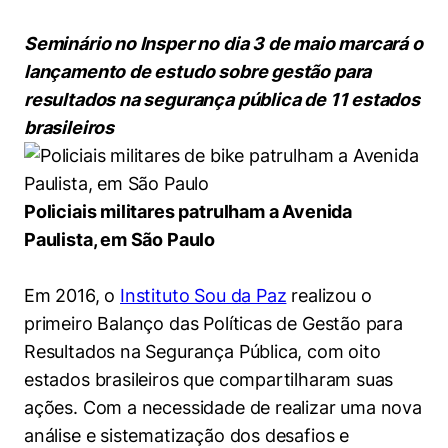
Women in Action
Engenharia e Ciência da Computação
Fale Conosco
Busca por docentes
Biblioteca Telles
Prêmio Duda Ermírio de Moraes
Como funciona
Notícias
Seminário no Insper no dia 3 de maio marcará o
Trabalhe conosco
Direito
Áreas de Conhecimento
Repositório Institucional
Atendimento
lançamento de estudo sobre gestão para
Youtube
Resolução Eficaz de Problemas
Sala de Imprensa
resultados na segurança pública de 11 estados
Prêmios de Excelência
Todas as Engenharias
Pesquisa na Graduação
Visite o Insper
Instagram
brasileiros
Oportunidade de Negócios
Ensino e aprendizagem
Seminários Acadêmicos
Canal de Ética
Engenharia de Computação
Linkedin
Comitê de Ética em Pesquisa
Ouvidoria
Engenharia de Produção
Policiais militares patrulham a Avenida
Portal da Privacidade
Paulista, em São Paulo
Engenharia Mecânica
Direito
Em 2016, o
Instituto Sou da Paz
realizou o
Engenharia Mecatrônica
Economia
primeiro Balanço das Políticas de Gestão para
Resultados na Segurança Pública, com oito
Finanças
estados brasileiros que compartilharam suas
ações. Com a necessidade de realizar uma nova
Negócios
análise e sistematização dos desafios e