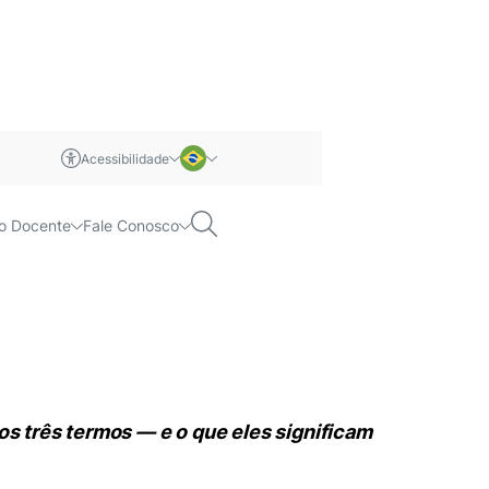
Acessibilidade
 e injúria racial?
m libras
Português
Pesquisar
o Docente
Fale Conosco
rmos — e o que eles significam para o
Inglês
s três termos — e o que eles significam