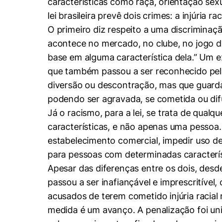
características como raça, orientação sex
lei brasileira prevê dois crimes: a injúria ra
O primeiro diz respeito a uma discrimina
acontece no mercado, no clube, no jogo de
base em alguma característica dela.” Um 
que também passou a ser reconhecido pela 
diversão ou descontração, mas que guarda
podendo ser agravada, se cometida ou difu
Já o racismo, para a lei, se trata de qual
características, e não apenas uma pessoa
estabelecimento comercial, impedir uso de
para pessoas com determinadas caracterís
Apesar das diferenças entre os dois, desde
passou a ser inafiançável e imprescritíve
acusados de terem cometido injúria racial
medida é um avanço. A penalização foi uni