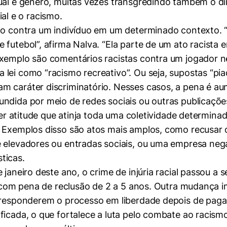
ual e gênero, muitas vezes transgredindo também o di
cial e o racismo.
ção contra um indivíduo em um determinado contexto. “
 futebol”, afirma Nalva. “Ela parte de um ato racist
exemplo são comentários racistas contra um jogador 
lei como “racismo recreativo”. Ou seja, supostas “pi
m caráter discriminatório. Nesses casos, a pena é a
ndida por meio de redes sociais ou outras publicaçõe
quer atitude que atinja toda uma coletividade determina
. Exemplos disso são atos mais amplos, como recusar
 elevadores ou entradas sociais, ou uma empresa negar
ticas.
 janeiro deste ano, o crime de injúria racial passou a 
l, com pena de reclusão de 2 a 5 anos. Outra mudança
 responderem o processo em liberdade depois de pagar
ficada, o que fortalece a luta pelo combate ao racism