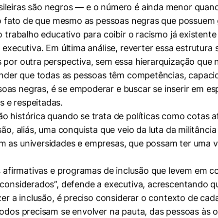
ileiras são negros — e o número é ainda menor quand
 é o fato de que mesmo as pessoas negras que possue
o trabalho educativo para coibir o racismo já existen
 executiva. Em última análise, reverter essa estrutura
 por outra perspectiva, sem essa hierarquização que n
ntender que todas as pessoas têm competências, capac
oas negras, é se empoderar e buscar se inserir em es
 e respeitadas.
o histórica quando se trata de políticas como cotas a
são, aliás, uma conquista que veio da luta da militân
m as universidades e empresas, que possam ter uma vi
es afirmativas e programas de inclusão que levem em 
r considerados”, defende a executiva, acrescentand
zer a inclusão, é preciso considerar o contexto de cad
todos precisam se envolver na pauta, das pessoas às or