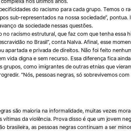
 complexa nos últimos anos.
specificidades do racismo para cada grupo. Temos o ra
upos sub-representados na nossa sociedade”, pontua. I
 avanço da sociedade nessas questões.
o no racismo estrutural, que faz com que tenha essa h
 escravidão no Brasil”, conta Nalva. Afinal, esse mo
mente necessários
u apartada e privada de direitos. Não foi feito nenhu
m vida digna e sem recurso. Essa diferença fica ain
erências de usuário
s grupos, como imigrantes de outras etnias que vieram 
ogredir. “Nós, pessoas negras, só sobrevivemos com no
negras são maioria na informalidade, muitas vezes 
s vítimas da violência. Prova disso é que um jovem neg
 brasileira, as pessoas negras continuam a ser mino