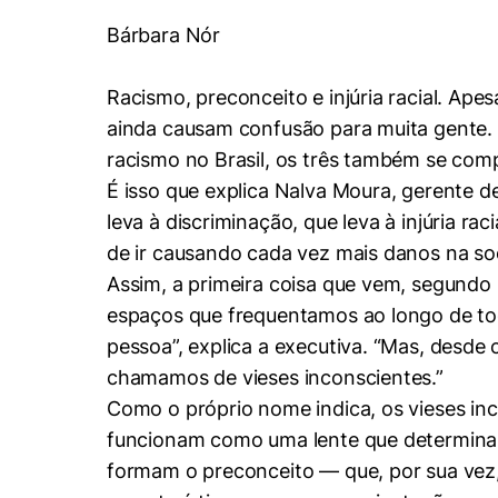
Conhecimento
Bárbara Nór
Hub de Inovação e
Repositório Institucional
Instagram
Empreendedorismo
Women in Action
Pesquisa na Graduação
Linkedin
Racismo, preconceito e injúria racial. Ape
ainda causam confusão para muita gente. A
Trabalhe conosco
Seminários Acadêmicos
racismo no Brasil, os três também se co
Comitê de Ética em
Sala de Imprensa
Pesquisa
É isso que explica Nalva Moura, gerente d
leva à discriminação, que leva à injúria r
de ir causando cada vez mais danos na soc
Assim, a primeira coisa que vem, segundo
espaços que frequentamos ao longo de tod
pessoa”, explica a executiva. “Mas, desde
chamamos de vieses inconscientes.”
Como o próprio nome indica, os vieses i
funcionam como uma lente que determina a
formam o preconceito — que, por sua vez, 