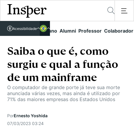
Acessível em libras
Acessibilidade
Links rápidos
Aluno
Alumni
Professor
Colaborador
Português
Cursos
Inglês
Quem Somos
Saiba o que é, como
Vestibular
surgiu e qual a função
Graduação
Comunidade Transforme
O Insper
Pós-Graduação
de um mainframe
Campus
Pesquisa
Missão
Educação Executiva
O computador de grande porte já teve sua morte
Internacional
Projetos Sociais
Conteúdos
anunciada várias vezes, mas ainda é utilizado por
Pesquisa no Insper
Busca por Áreas de Conhecimento
71% das maiores empresas dos Estados Unidos
Student Life
Lista de doadores
Centros de Conhecimento
Unidades Acadêmicas
Carreiras e Cursos
Núcleo de Carreiras
Por
Ernesto Yoshida
Cátedras
Eventos
Corpo Docente
07/03/2023 03:24
Hub de Inovação e Empreendedorismo
Gestão e Economia
Como funciona
Centro de Dados e IA
Newsletters