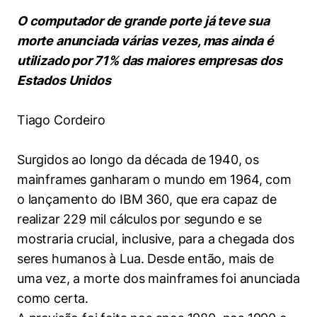
Women in Action
Engenharia e Ciência da Computação
Fale Conosco
Busca por docentes
O computador de grande porte já teve sua
Biblioteca Telles
Prêmio Duda Ermírio de Moraes
Como funciona
Notícias
Trabalhe conosco
Direito
morte anunciada várias vezes, mas ainda é
Áreas de Conhecimento
Repositório Institucional
Atendimento
Youtube
utilizado por 71% das maiores empresas dos
Resolução Eficaz de Problemas
Sala de Imprensa
Prêmios de Excelência
Todas as Engenharias
Pesquisa na Graduação
Visite o Insper
Estados Unidos
Instagram
Oportunidade de Negócios
Ensino e aprendizagem
Seminários Acadêmicos
Canal de Ética
Engenharia de Computação
Linkedin
Tiago Cordeiro
Comitê de Ética em Pesquisa
Ouvidoria
Engenharia de Produção
Surgidos ao longo da década de 1940, os
Portal da Privacidade
mainframes ganharam o mundo em 1964, com
Engenharia Mecânica
Direito
o lançamento do IBM 360, que era capaz de
realizar 229 mil cálculos por segundo e se
Engenharia Mecatrônica
Economia
mostraria crucial, inclusive, para a chegada dos
Finanças
seres humanos à Lua. Desde então, mais de
uma vez, a morte dos mainframes foi anunciada
Negócios
como certa.