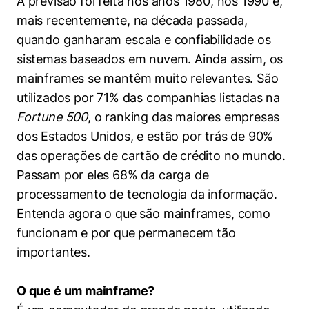
A previsão foi feita nos anos 1980, nos 1990 e,
Políticas Públicas
mais recentemente, na década passada,
quando ganharam escala e confiabilidade os
Sustentabilidade
sistemas baseados em nuvem. Ainda assim, os
Tecnologia e Dados
mainframes se mantêm muito relevantes. São
utilizados por 71% das companhias listadas na
Fortune 500
, o ranking das maiores empresas
dos Estados Unidos, e estão por trás de 90%
das operações de cartão de crédito no mundo.
Passam por eles 68% da carga de
processamento de tecnologia da informação.
Entenda agora o que são mainframes, como
funcionam e por que permanecem tão
importantes.
O que é um mainframe?