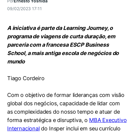
Por
Ernesto Yoshida
Women in Action
Engenharia e Ciência da Computação
Fale Conosco
Busca por docentes
Biblioteca Telles
09/02/2023 17:11
Prêmio Duda Ermírio de Moraes
Como funciona
Notícias
Trabalhe conosco
Direito
Áreas de Conhecimento
Repositório Institucional
Atendimento
Youtube
Resolução Eficaz de Problemas
Sala de Imprensa
A iniciativa é parte da Learning Journey, o
Prêmios de Excelência
Todas as Engenharias
Pesquisa na Graduação
Visite o Insper
Instagram
programa de viagens de curta duração, em
Oportunidade de Negócios
Ensino e aprendizagem
parceria com a francesa ESCP Business
Seminários Acadêmicos
Canal de Ética
Engenharia de Computação
Linkedin
School, a mais antiga escola de negócios do
Comitê de Ética em Pesquisa
Ouvidoria
mundo
Engenharia de Produção
Portal da Privacidade
Engenharia Mecânica
Direito
Tiago Cordeiro
Engenharia Mecatrônica
Economia
Com o objetivo de formar lideranças com visão
global dos negócios, capacidade de lidar com
Finanças
as complexidades do nosso tempo e atuar de
forma estratégica e disruptiva, o
MBA Executivo
Negócios
Internacional
do Insper inclui em seu currículo