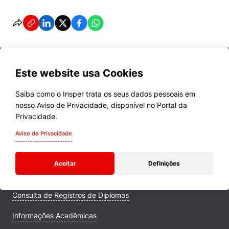
Este website usa Cookies
Saiba como o Insper trata os seus dados pessoais em
nosso Aviso de Privacidade, disponível no Portal da
Cursos
Privacidade.
Quem Somos
Aviso de Privacidade
Comunidade Transforme
Aceitar
Definições
Campus
Consulta de Registros de Diplomas
Informações Acadêmicas