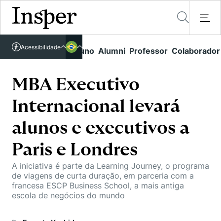
Acessível em libras
Acessibilidade
Links rápidos
Aluno
Alumni
Professor
Colaborador
Português
Cursos
Inglês
Quem Somos
MBA Executivo
Vestibular
Internacional levará
Graduação
Comunidade Transforme
O Insper
Pós-Graduação
alunos e executivos a
Campus
Pesquisa
Missão
Educação Executiva
Paris e Londres
Internacional
Projetos Sociais
Conteúdos
Pesquisa no Insper
Busca por Áreas de Conhecimento
A iniciativa é parte da Learning Journey, o programa
Student Life
Lista de doadores
de viagens de curta duração, em parceria com a
Centros de Conhecimento
Unidades Acadêmicas
Carreiras e Cursos
francesa ESCP Business School, a mais antiga
Núcleo de Carreiras
escola de negócios do mundo
Cátedras
Eventos
Corpo Docente
Hub de Inovação e Empreendedorismo
Gestão e Economia
Como funciona
Centro de Dados e IA
Newsletters