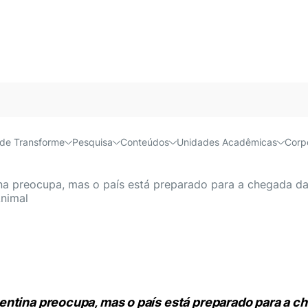
es vizinhos acende o sinal 
Acessível e
de Transforme
Pesquisa
Conteúdos
Unidades Acadêmicas
Corp
a preocupa, mas o país está preparado para a chegada da d
Animal
ntina preocupa, mas o país está preparado para a ch