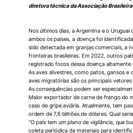
Conhecimento
diretora técnica da Associação Brasileira
Hub de Inovação e
Repositório Institucional
Instagram
Empreendedorismo
Women in Action
Pesquisa na Graduação
Linkedin
Nos últimos dias, a Argentina e o Uruguai
Trabalhe conosco
Seminários Acadêmicos
ambos os países, a doença foi identificad
Comitê de Ética em
sido detectada em granjas comerciais, a 
Sala de Imprensa
Pesquisa
fronteiras brasileiras. Em 2022, outros p
registrado focos dessa doença altamente c
As aves silvestres, como patos, gansos e c
aves migratórias são os principais vetore
As consequências podem ser especialmente
Maior exportador de carne de frango do m
caso de gripe aviária. Atualmente, tem pa
ordem de 7,6 bilhões de dólares. Qual seria
“O país tem um plano de vigilância, que b
coleta periódica de materiais para identifi