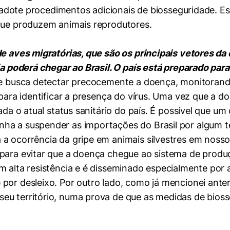
so adote procedimentos adicionais de biosseguridade. Es
 que produzem animais reprodutores.
de aves migratórias, que são os principais vetores da 
ia poderá chegar ao Brasil. O país está preparado para
ue busca detectar precocemente a doença, monitorando
 para identificar a presença do vírus. Uma vez que a d
ada o atual status sanitário do país. É possível que um
nha a suspender as importações do Brasil por algum 
mente necessários
a ocorrência da gripe em animais silvestres em nosso 
para evitar que a doença chegue ao sistema de produç
erências de usuário
 alta resistência e é disseminado especialmente por a
por desleixo. Por outro lado, como já mencionei ante
eu território, numa prova de que as medidas de bios