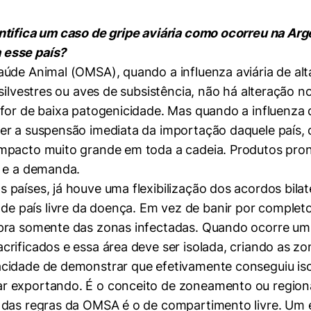
ntifica um caso de gripe aviária como ocorreu na Ar
 esse país?
úde Animal (OMSA), quando a influenza aviária de alt
 silvestres ou aves de subsistência, não há alteração n
for de baixa patogenicidade. Mas quando a influenza 
er a suspensão imediata da importação daquele país, 
impacto muito grande em toda a cadeia. Produtos pro
a e a demanda.
países, já houve uma flexibilização dos acordos bilat
 país livre da doença. Em vez de banir por completo
pra somente das zonas infectadas. Quando ocorre um 
rificados e essa área deve ser isolada, criando as z
cidade de demonstrar que efetivamente conseguiu isol
r exportando. É o conceito de zoneamento ou regiona
 das regras da OMSA é o de compartimento livre. Um 