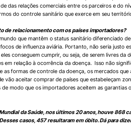
e das relações comerciais entre os parceiros e do nív
os do controle sanitário que exerce em seu territóri
to de relacionamento com os países importadores?
mundo que mantêm o status sanitário diferenciado de n
focos de influenza aviária. Portanto, não seria justo 
les conseguem cumprir, ou seja, de serem livres da d
 em relação à ocorrência da doença. Isso não signific
 as formas de controle da doença, os mercados que a
e vão aceitar comprar de países que estabeleçam zonas 
ais de modo que os importadores aceitem as garantias
undial da Saúde, nos últimos 20 anos, houve 868 ca
 Desses casos, 457 resultaram em óbito. Dá para dizer