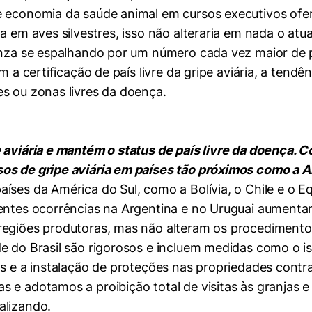
e economia da saúde animal em cursos executivos ofer
 em aves silvestres, isso não alteraria em nada o atual
uenza se espalhando por um número cada vez maior de
m a certificação de país livre da gripe aviária, a ten
s ou zonas livres da doença.
e aviária e mantém o status de país livre da doença
os de gripe aviária em países tão próximos como a A
íses da América do Sul, como a Bolívia, o Chile e o 
centes ocorrências na Argentina e no Uruguai aument
regiões produtoras, mas não alteram os procedimento
e do Brasil são rigorosos e incluem medidas como o i
os e a instalação de proteções nas propriedades contr
s e adotamos a proibição total de visitas às granjas
alizando.