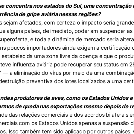
o se concentra nos estados do Sul, uma concentração
rrência de gripe aviária nessas regiões?
s sejam afetados, com certeza o impacto seria grande.
e alguns países, de imediato, poderiam suspender as
uperoferta, e toda a dinâmica de mercado seria alter
s poucos importadores ainda exigem a certificação de 
i estabelecida uma zona livre da doença e que o pro
teve influenza aviária pode recuperar seu status em 
 a eliminação do vírus por meio de uma combinação d
estruição preventiva dos lotes localizados a uma cert
ndes produtores de aves, como os Estados Unidos e 
rmos de queda nas exportações mesmo depois de regi
e das relações comerciais e dos acordos bilaterais en
merciais com os Estados Unidos apenas a suspensão d
 Isso também tem sido aplicado por outros países. Ou