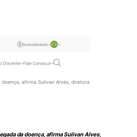
Acessibilidade
de alerta para o
m libras
Português
Pesquisar
o Docente
Fale Conosco
Inglês
oença, afirma Sulivan Alves, diretora
egada da doença, afirma Sulivan Alves,