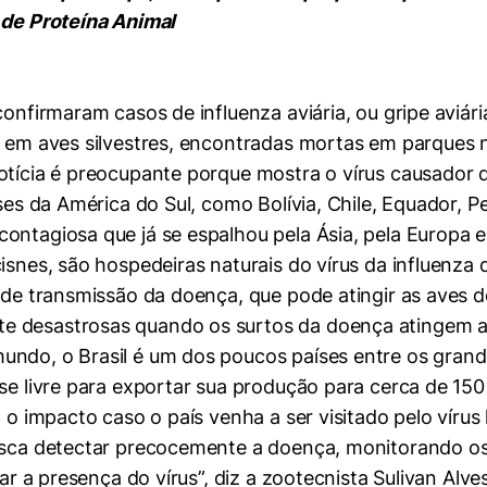
 de Proteína Animal
 confirmaram casos de influenza aviária, ou gripe avi
a em aves silvestres, encontradas mortas em parques n
notícia é preocupante porque mostra o vírus causador
aíses da América do Sul, como Bolívia, Chile, Equador,
ontagiosa que já se espalhou pela Ásia, pela Europa e
isnes, são hospedeiras naturais do vírus da influenza d
s de transmissão da doença, que pode atingir as aves
 desastrosas quando os surtos da doença atingem a 
undo, o Brasil é um dos poucos países entre os gran
sse livre para exportar sua produção para cerca de 150
 o impacto caso o país venha a ser visitado pelo vírus 
usca detectar precocemente a doença, monitorando os s
car a presença do vírus”, diz a zootecnista Sulivan Alve