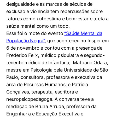
Políticas Públicas
desigualdade e as marcas de séculos de
exclusão e violência tem repercussões sobre
Sustentabilidade
fatores como autoestima e bem-estar e afeta a
saúde mental como um todo.
Tecnologia e Dados
Esse foi o mote do evento
“Saúde Mental da
População Negra”
, que aconteceu no Insper em
6 de novembro e contou com a presença de
Frederico Felix, médico psiquiatra e segundo-
tenente médico de Infantaria; Mafoane Odara,
mestre em Psicologia pela Universidade de São
Paulo, consultora, professora e executiva da
área de Recursos Humanos; e Patricia
Gonçalves, terapeuta, escritora e
neuropsicopedagoga. A conversa teve a
mediação de Bruna Arruda, professora da
Engenharia e Educação Executiva e