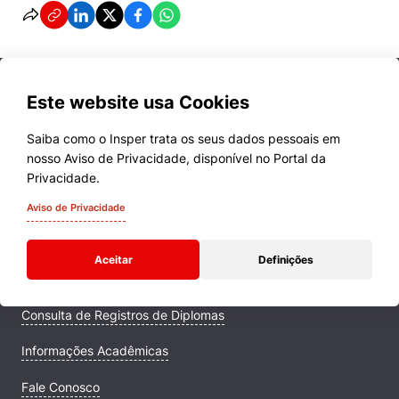
Este website usa Cookies
Saiba como o Insper trata os seus dados pessoais em
nosso Aviso de Privacidade, disponível no Portal da
Cursos
Privacidade.
Quem Somos
Aviso de Privacidade
Comunidade Transforme
Aceitar
Definições
Campus
Consulta de Registros de Diplomas
Informações Acadêmicas
Fale Conosco