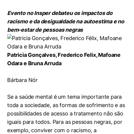
Women in Action
Engenharia e Ciência da Computação
Fale Conosco
Busca por docentes
Biblioteca Telles
Prêmio Duda Ermírio de Moraes
Como funciona
Notícias
Evento no Insper debateu os impactos do
Trabalhe conosco
Direito
Áreas de Conhecimento
Repositório Institucional
Atendimento
racismo e da desigualdade na autoestima e no
Youtube
Resolução Eficaz de Problemas
Sala de Imprensa
bem-estar de pessoas negras
Prêmios de Excelência
Todas as Engenharias
Pesquisa na Graduação
Visite o Insper
Instagram
Oportunidade de Negócios
Ensino e aprendizagem
Seminários Acadêmicos
Canal de Ética
Engenharia de Computação
Linkedin
Patricia Gonçalves, Frederico Felix, Mafoane
Comitê de Ética em Pesquisa
Ouvidoria
Engenharia de Produção
Odara e Bruna Arruda
Portal da Privacidade
Engenharia Mecânica
Direito
Bárbara Nór
Engenharia Mecatrônica
Economia
Se a saúde mental é um tema importante para
toda a sociedade, as formas de sofrimento e as
Finanças
possibilidades de acesso a tratamento não são
iguais para todos. Para as pessoas negras, por
Negócios
exemplo, conviver com o racismo, a