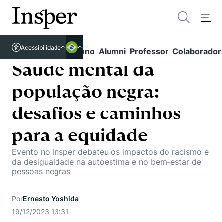
Acessível em libras
Acessibilidade
Links rápidos
Aluno
Alumni
Professor
Colaborador
Português
Cursos
Inglês
Saúde mental da
Quem Somos
Vestibular
população negra:
Graduação
Comunidade Transforme
O Insper
desafios e caminhos
Pós-Graduação
Campus
Pesquisa
para a equidade
Missão
Educação Executiva
Internacional
Evento no Insper debateu os impactos do racismo e
Projetos Sociais
Conteúdos
Pesquisa no Insper
da desigualdade na autoestima e no bem-estar de
Busca por Áreas de Conhecimento
Student Life
pessoas negras
Lista de doadores
Centros de Conhecimento
Unidades Acadêmicas
Carreiras e Cursos
Núcleo de Carreiras
Cátedras
Por
Ernesto Yoshida
Eventos
Corpo Docente
Hub de Inovação e Empreendedorismo
Gestão e Economia
19/12/2023 13:31
Como funciona
Centro de Dados e IA
Newsletters