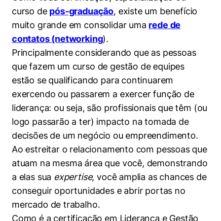
curso de
pós-graduação
, existe um benefício
muito grande em consolidar uma
rede de
contatos (networking
).
Principalmente considerando que as pessoas
Cookies estritamente necessários
que fazem um curso de gestão de equipes
Cookies de preferências de usuário
estão se qualificando para continuarem
exercendo ou passarem a exercer função de
liderança: ou seja, são profissionais que têm (ou
logo passarão a ter) impacto na tomada de
decisões de um negócio ou empreendimento.
Ao estreitar o relacionamento com pessoas que
atuam na mesma área que você, demonstrando
a elas sua
expertise
, você amplia as chances de
conseguir oportunidades e abrir portas no
mercado de trabalho.
Como é a certificação em Liderança e Gestão