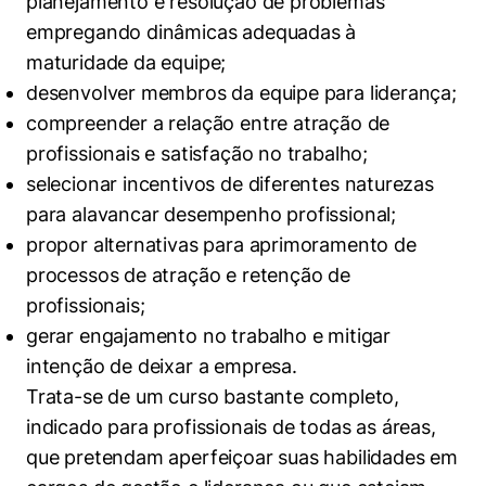
planejamento e resolução de problemas
Políticas Públicas
empregando dinâmicas adequadas à
maturidade da equipe;
Sustentabilidade
desenvolver membros da equipe para liderança;
Tecnologia e Dados
compreender a relação entre atração de
profissionais e satisfação no trabalho;
selecionar incentivos de diferentes naturezas
para alavancar desempenho profissional;
propor alternativas para aprimoramento de
processos de atração e retenção de
profissionais;
gerar engajamento no trabalho e mitigar
intenção de deixar a empresa.
Trata-se de um curso bastante completo,
indicado para profissionais de todas as áreas,
que pretendam aperfeiçoar suas habilidades em