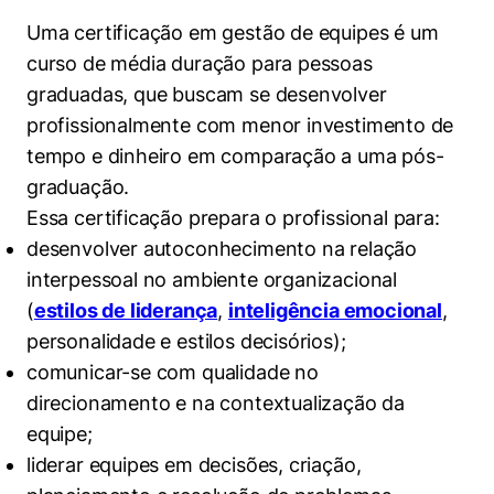
Women in Action
Engenharia e Ciência da Computação
Fale Conosco
Busca por docentes
Uma certificação em gestão de equipes é um
Biblioteca Telles
Prêmio Duda Ermírio de Moraes
Como funciona
Notícias
Trabalhe conosco
Direito
curso de média duração para pessoas
Áreas de Conhecimento
Repositório Institucional
Atendimento
Youtube
graduadas, que buscam se desenvolver
Resolução Eficaz de Problemas
Sala de Imprensa
Prêmios de Excelência
Todas as Engenharias
Pesquisa na Graduação
Visite o Insper
profissionalmente com menor investimento de
Instagram
Oportunidade de Negócios
Ensino e aprendizagem
tempo e dinheiro em comparação a uma pós-
Seminários Acadêmicos
Canal de Ética
Engenharia de Computação
Linkedin
graduação.
Comitê de Ética em Pesquisa
Ouvidoria
Essa certificação prepara o profissional para:
Engenharia de Produção
desenvolver autoconhecimento na relação
Portal da Privacidade
interpessoal no ambiente organizacional
Engenharia Mecânica
Direito
(
estilos de liderança
,
inteligência emocional
,
personalidade e estilos decisórios);
Engenharia Mecatrônica
Economia
comunicar-se com qualidade no
Finanças
direcionamento e na contextualização da
equipe;
Negócios
liderar equipes em decisões, criação,