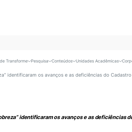
Acessível e
de Transforme
Pesquisa
Conteúdos
Unidades Acadêmicas
Corp
 conhecer o mapa da renda
” identificaram os avanços e as deficiências do Cadastro
reza” identificaram os avanços e as deficiências d