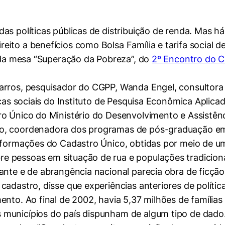
as políticas públicas de distribuição de renda. Mas h
ito a benefícios como Bolsa Família e tarifa social 
a da mesa “Superação da Pobreza”, do
2º Encontro do 
rros, pesquisador do CGPP, Wanda Engel, consultora d
cas sociais do Instituto de Pesquisa Econômica Aplicada
o Único do Ministério do Desenvolvimento e Assistênc
o, coordenadora dos programas de pós-graduação em 
informações do Cadastro Único, obtidas por meio de u
 pessoas em situação de rua e populações tradicionai
ante e de abrangência nacional parecia obra de ficção
adastro, disse que experiências anteriores de política
nto. Ao final de 2002, havia 5,37 milhões de famílias 
 municípios do país dispunham de algum tipo de dado