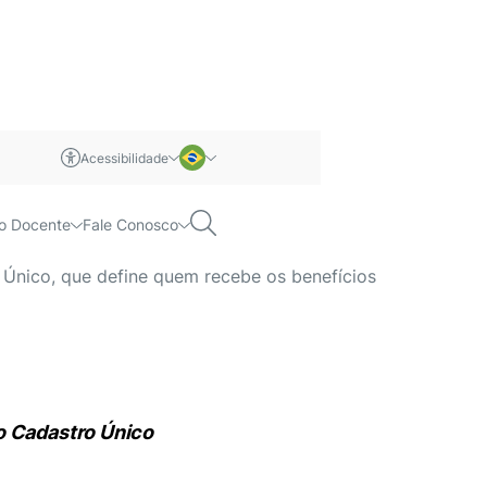
Acessibilidade
m libras
Português
Pesquisar
o Docente
Fale Conosco
 no Brasil
Inglês
 Único, que define quem recebe os benefícios
o Cadastro Único