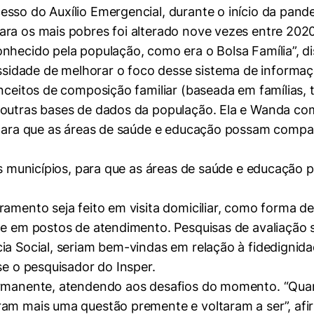
esso do Auxílio Emergencial, durante o início da pand
erências de usuário
ara os mais pobres foi alterado nove vezes entre 202
nhecido pela população, como era o Bolsa Família”, dis
idade de melhorar o foco desse sistema de informaç
ceitos de composição familiar (baseada em famílias, te
 outras bases de dados da população. Ela e Wanda co
 para que as áreas de saúde e educação possam compar
dos municípios, para que as áreas de saúde e educação
ramento seja feito em visita domiciliar, como forma d
te em postos de atendimento. Pesquisas de avaliação s
ia Social, seriam bem-vindas em relação à fidedignida
se o pesquisador do Insper.
permanente, atendendo aos desafios do momento. “Qua
am mais uma questão premente e voltaram a ser”, afirmo