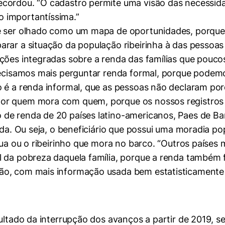
cordou. “O cadastro permite uma visão das necessidad
 importantíssima.”
e ser olhado como um mapa de oportunidades, porque 
parar a situação da população ribeirinha à das pess
ções integradas sobre a renda das famílias que pouco
recisamos mais perguntar renda formal, porque podemo
 é a renda informal, que as pessoas não declaram porq
or quem mora com quem, porque os nossos registros d
e renda de 20 países latino-americanos, Paes de Barr
rada. Ou seja, o beneficiário que possui uma moradia 
 rua ou o ribeirinho que mora no barco. “Outros país
 da pobreza daquela família, porque a renda também f
ão, com mais informação usada bem estatisticamente
mente necessários
ultado da interrupção dos avanços a partir de 2019, se