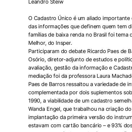
Leandro Steiw
Conhecimento
Hub de Inovação e
Repositório Institucional
Instagram
Empreendedorismo
O Cadastro Único é um aliado importante d
Women in Action
Pesquisa na Graduação
Linkedin
das informações que definem quem tem dire
famílias de baixa renda no Brasil foi tem
Trabalhe conosco
Seminários Acadêmicos
Melhor, do Insper.
Comitê de Ética em
Sala de Imprensa
Pesquisa
Participaram do debate Ricardo Paes de Ba
Osório, diretor-adjunto de estudos e políti
avaliação, gestão da informação e Cadastr
mediação foi da professora Laura Machad
Paes de Barros ressaltou a variedade de 
complementada por dois suplementos sobre
1990, a viabilidade de um cadastro semelh
Wanda Engel, que trabalhou na criação do c
implantação da primeira versão do instrume
estavam com cartão bancário – e 93% dos