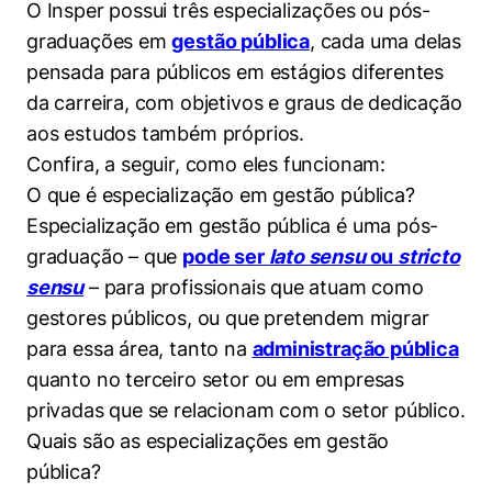
O Insper possui três especializações ou pós-
Women in Action
Engenharia e Ciência da Computação
Fale Conosco
Busca por docentes
Biblioteca Telles
graduações em
Prêmio Duda Ermírio de Moraes
Como funciona
gestão pública
, cada uma delas
Notícias
Trabalhe conosco
Direito
Áreas de Conhecimento
pensada para públicos em estágios diferentes
Repositório Institucional
Atendimento
Youtube
Resolução Eficaz de Problemas
Sala de Imprensa
da carreira, com objetivos e graus de dedicação
Prêmios de Excelência
Todas as Engenharias
Pesquisa na Graduação
Visite o Insper
Instagram
aos estudos também próprios.
Oportunidade de Negócios
Ensino e aprendizagem
Confira, a seguir, como eles funcionam:
Seminários Acadêmicos
Canal de Ética
Engenharia de Computação
Linkedin
O que é especialização em gestão pública?
Comitê de Ética em Pesquisa
Ouvidoria
Especialização em gestão pública é uma pós-
Engenharia de Produção
Portal da Privacidade
graduação – que
pode ser
lato sensu
ou
stricto
Engenharia Mecânica
Direito
sensu
– para profissionais que atuam como
gestores públicos, ou que pretendem migrar
Engenharia Mecatrônica
Economia
para essa área, tanto na
administração pública
quanto no terceiro setor ou em empresas
Finanças
privadas que se relacionam com o setor público.
Quais são as especializações em gestão
Negócios
pública?