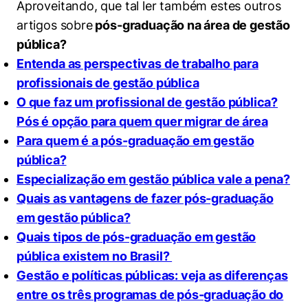
Aproveitando, que tal ler também estes outros
artigos sobre
pós-graduação na área de gestão
pública?
Entenda as perspectivas de trabalho para
profissionais de gestão pública
O que faz um profissional de gestão pública?
Pós é opção para quem quer migrar de área
Para quem é a pós-graduação em gestão
pública?
Especialização em gestão pública vale a pena?
Quais as vantagens de fazer pós-graduação
em gestão pública?
Quais tipos de pós-graduação em gestão
pública existem no Brasil?
Gestão e políticas públicas: veja as diferenças
entre os três programas de pós-graduação do