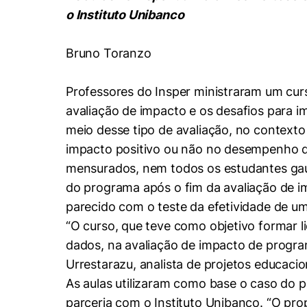
Conhecimento
o Instituto Unibanco
Hub de Inovação e
Repositório Institucional
Instagram
Empreendedorismo
Bruno Toranzo
Women in Action
Pesquisa na Graduação
Linkedin
Trabalhe conosco
Seminários Acadêmicos
Professores do Insper ministraram um cur
Comitê de Ética em
Sala de Imprensa
avaliação de impacto e os desafios para i
Pesquisa
meio desse tipo de avaliação, no contexto
impacto positivo ou não no desempenho do
mensurados, nem todos os estudantes gaúc
do programa após o fim da avaliação de i
parecido com o teste da efetividade de um
“O curso, que teve como objetivo formar 
dados, na avaliação de impacto de progra
Urrestarazu, analista de projetos educaci
As aulas utilizaram como base o caso do 
parceria com o Instituto Unibanco. “O pro