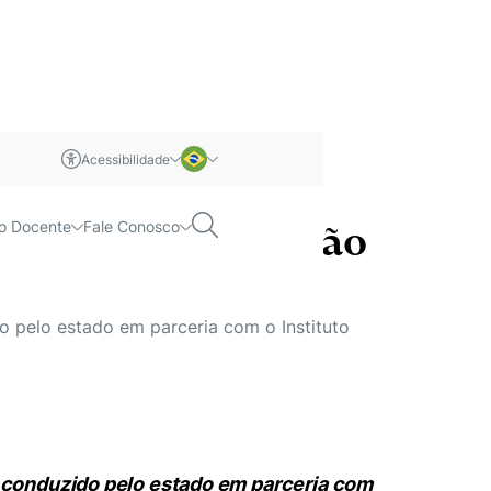
Acessibilidade
m libras
Português
Pesquisar
o Docente
Fale Conosco
retaria de Educação
Inglês
 pelo estado em parceria com o Instituto
o conduzido pelo estado em parceria com