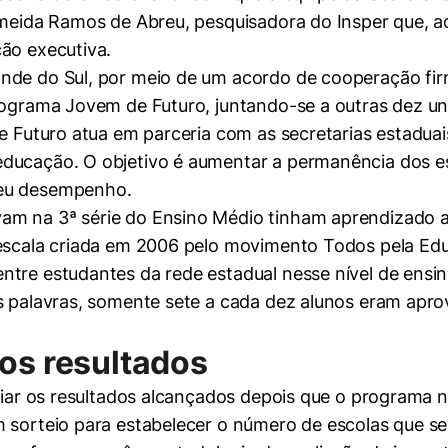
Almeida Ramos de Abreu, pesquisadora do Insper que, 
ão executiva.
nde do Sul, por meio de um acordo de cooperação fir
programa Jovem de Futuro, juntando-se a outras dez u
de Futuro atua em parceria com as secretarias estadu
ducação. O objetivo é aumentar a permanência dos es
seu desempenho.
am na 3ª série do Ensino Médio tinham aprendizado
mente necessários
a escala criada em 2006 pelo movimento Todos pela 
ntre estudantes da rede estadual nesse nível de ens
erências de usuário
as palavras, somente sete a cada dez alunos eram apro
os resultados
liar os resultados alcançados depois que o programa n
m sorteio para estabelecer o número de escolas que se