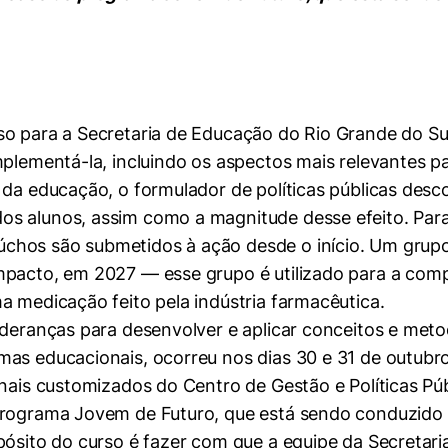
so para a Secretaria de Educação do Rio Grande do Su
mplementá-la, incluindo os aspectos mais relevantes pa
 da educação, o formulador de políticas públicas des
s alunos, assim como a magnitude desse efeito. Para
hos são submetidos à ação desde o início. Um grupo d
mpacto, em 2027 — esse grupo é utilizado para a com
a medicação feito pela indústria farmacêutica.
lideranças para desenvolver e aplicar conceitos e met
mas educacionais, ocorreu nos dias 30 e 31 de outubro
onais customizados do Centro de Gestão e Políticas Pú
programa Jovem de Futuro, que está sendo conduzido 
pósito do curso é fazer com que a equipe da Secretari