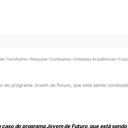
Acessível e
de Transforme
Pesquisa
Conteúdos
Unidades Acadêmicas
Corp
o é tema de curso para Sec
so do programa Jovem de Futuro, que está sendo conduzido
 o caso do programa Jovem de Futuro, que está send