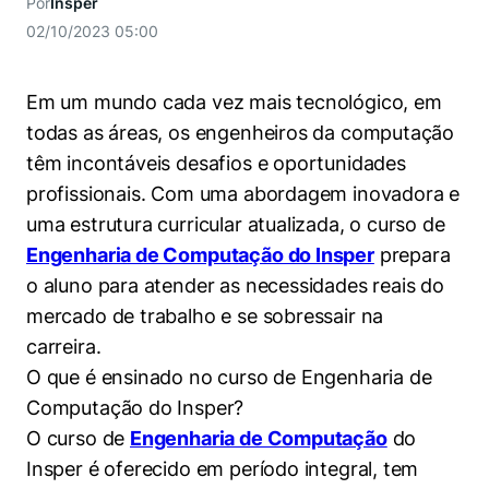
Por
Insper
Women in Action
Engenharia e Ciência da Computação
Fale Conosco
Busca por docentes
Biblioteca Telles
02/10/2023 05:00
Prêmio Duda Ermírio de Moraes
Como funciona
Notícias
Trabalhe conosco
Direito
Áreas de Conhecimento
Repositório Institucional
Atendimento
Youtube
Resolução Eficaz de Problemas
Sala de Imprensa
Em um mundo cada vez mais tecnológico, em
Prêmios de Excelência
Todas as Engenharias
Pesquisa na Graduação
Visite o Insper
Instagram
todas as áreas, os engenheiros da computação
Oportunidade de Negócios
Ensino e aprendizagem
têm incontáveis desafios e oportunidades
Seminários Acadêmicos
Canal de Ética
Engenharia de Computação
Linkedin
profissionais. Com uma abordagem inovadora e
Comitê de Ética em Pesquisa
Ouvidoria
uma estrutura curricular atualizada, o curso de
Engenharia de Produção
Portal da Privacidade
Engenharia de Computação do Insper
prepara
Engenharia Mecânica
Direito
o aluno para atender as necessidades reais do
mercado de trabalho e se sobressair na
Engenharia Mecatrônica
Economia
carreira.
O que é ensinado no curso de Engenharia de
Finanças
Computação do Insper?
O curso de
Engenharia de Computação
do
Negócios
Insper é oferecido em período integral, tem