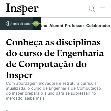
Acessível em libras
Acessibilidade
Links rápidos
Aluno
Alumni
Professor
Colaborador
Português
Cursos
Inglês
Quem Somos
Conheça as disciplinas
Vestibular
do curso de Engenharia
Graduação
Comunidade Transforme
O Insper
Pós-Graduação
de Computação do
Campus
Pesquisa
Missão
Educação Executiva
Insper
Internacional
Projetos Sociais
Conteúdos
Pesquisa no Insper
Busca por Áreas de Conhecimento
Com abordagem inovadora e estrutura curricular
Student Life
Lista de doadores
atualizada, o curso de Engenharia de Computação
Centros de Conhecimento
Unidades Acadêmicas
Carreiras e Cursos
do Insper prepara o aluno para se sobressair no
Núcleo de Carreiras
mercado; saiba mais
Cátedras
Eventos
Corpo Docente
Hub de Inovação e Empreendedorismo
Gestão e Economia
Como funciona
Centro de Dados e IA
Newsletters