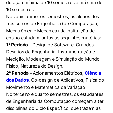
duração mínima de 10 semestres e máxima de
Políticas Públicas
16 semestres.
Sustentabilidade
Nos dois primeiros semestres, os alunos dos
três cursos de Engenharia (de Computação,
Tecnologia e Dados
Mecatrônica e Mecânica) da instituição de
ensino estudam juntos as seguintes matérias:
1° Período –
Design de Software, Grandes
Desafios da Engenharia, Instrumentação e
Medição, Modelagem e Simulação do Mundo
Físico, Natureza do Design.
2° Período –
Acionamentos Elétricos,
Ciência
dos Dados
, Co-design de Aplicativos, Física do
Movimento e Matemática da Variação.
No terceiro e quarto semestres, os estudantes
de Engenharia da Computação começam a ter
disciplinas do Ciclo Específico, que trazem as