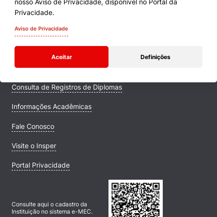
nosso Aviso de Privacidade, disponível no Portal da
Cursos
Privacidade.
Quem Somos
Aviso de Privacidade
Comunidade Transforme
Aceitar
Definições
Campus
Consulta de Registros de Diplomas
Informações Acadêmicas
Fale Conosco
Visite o Insper
Portal Privacidade
Consulte aqui o cadastro da
Instituição no sistema e-MEC.