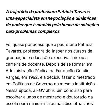
Women in Action
Engenharia e Ciência da Computação
Fale Conosco
Busca por docentes
Biblioteca Telles
Prêmio Duda Ermírio de Moraes
Como funciona
Notícias
A trajetória da professora Patricia Tavares,
Trabalhe conosco
Direito
Áreas de Conhecimento
Repositório Institucional
Atendimento
uma especialista em negociação e dinâmicas
Youtube
Resolução Eficaz de Problemas
Sala de Imprensa
Prêmios de Excelência
de poder que é movida pela busca de soluções
Todas as Engenharias
Pesquisa na Graduação
Visite o Insper
Instagram
para problemas complexos
Oportunidade de Negócios
Ensino e aprendizagem
Seminários Acadêmicos
Canal de Ética
Engenharia de Computação
Linkedin
Foi quase por acaso que a paulistana Patricia
Comitê de Ética em Pesquisa
Ouvidoria
Engenharia de Produção
Tavares, professora do Insper nos cursos de
Portal da Privacidade
graduação e educação executiva, iniciou a
Engenharia Mecânica
Direito
carreira de docente. Depois de se formar em
Administração Pública na Fundação Getulio
Engenharia Mecatrônica
Economia
Vargas, em 1992, ela decidiu fazer o mestrado
em Políticas de Governo na mesma instituição.
Finanças
Nessa época, a FGV abriu um concurso para
Negócios
escolher alunos de mestrado e doutorado da
escola para ministrar algumas disciplinas nos