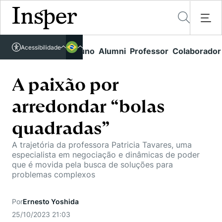
Acessível em libras
Acessibilidade
Links rápidos
Aluno
Alumni
Professor
Colaborador
Português
Cursos
Inglês
Quem Somos
A paixão por
Vestibular
arredondar “bolas
Graduação
Comunidade Transforme
O Insper
Pós-Graduação
quadradas”
Campus
Pesquisa
Missão
Educação Executiva
A trajetória da professora Patricia Tavares, uma
Internacional
Projetos Sociais
Conteúdos
especialista em negociação e dinâmicas de poder
Pesquisa no Insper
Busca por Áreas de Conhecimento
que é movida pela busca de soluções para
Student Life
Lista de doadores
problemas complexos
Centros de Conhecimento
Unidades Acadêmicas
Carreiras e Cursos
Núcleo de Carreiras
Cátedras
Eventos
Por
Ernesto Yoshida
Corpo Docente
Hub de Inovação e Empreendedorismo
Gestão e Economia
25/10/2023 21:03
Como funciona
Centro de Dados e IA
Newsletters