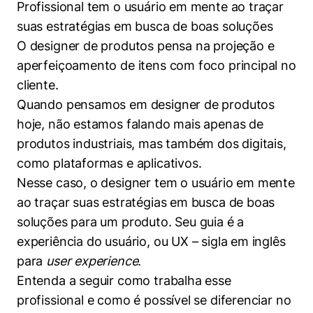
Profissional tem o usuário em mente ao traçar
Women in Action
Engenharia e Ciência da Computação
Fale Conosco
Busca por docentes
Biblioteca Telles
suas estratégias em busca de boas soluções
Prêmio Duda Ermírio de Moraes
Como funciona
Notícias
Trabalhe conosco
Direito
Áreas de Conhecimento
O designer de produtos pensa na projeção e
Repositório Institucional
Atendimento
Youtube
Resolução Eficaz de Problemas
Sala de Imprensa
aperfeiçoamento de itens com foco principal no
Prêmios de Excelência
Todas as Engenharias
Pesquisa na Graduação
Visite o Insper
Instagram
cliente.
Oportunidade de Negócios
Ensino e aprendizagem
Quando pensamos em designer de produtos
Seminários Acadêmicos
Canal de Ética
Engenharia de Computação
Linkedin
hoje, não estamos falando mais apenas de
Comitê de Ética em Pesquisa
Ouvidoria
produtos industriais, mas também dos digitais,
Engenharia de Produção
Portal da Privacidade
como plataformas e aplicativos.
Engenharia Mecânica
Direito
Nesse caso, o designer tem o usuário em mente
ao traçar suas estratégias em busca de boas
Engenharia Mecatrônica
Economia
soluções para um produto. Seu guia é a
experiência do usuário, ou UX – sigla em inglês
Finanças
para
user experience
.
Entenda a seguir como trabalha esse
Negócios
profissional e como é possível se diferenciar no