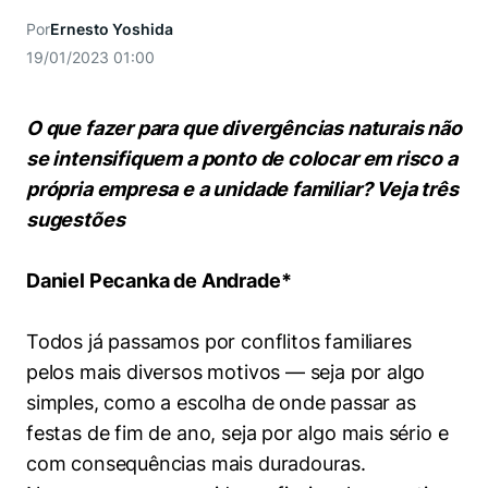
Women in Action
Engenharia e Ciência da Computação
Fale Conosco
Busca por docentes
Por
Ernesto Yoshida
Biblioteca Telles
Prêmio Duda Ermírio de Moraes
Como funciona
Notícias
Trabalhe conosco
Direito
19/01/2023 01:00
Áreas de Conhecimento
Repositório Institucional
Atendimento
Youtube
Resolução Eficaz de Problemas
Sala de Imprensa
Prêmios de Excelência
Todas as Engenharias
Pesquisa na Graduação
Visite o Insper
O que fazer para que divergências naturais não
Instagram
Oportunidade de Negócios
Ensino e aprendizagem
se intensifiquem a ponto de colocar em risco a
Seminários Acadêmicos
Canal de Ética
Engenharia de Computação
Linkedin
própria empresa e a unidade familiar? Veja três
Comitê de Ética em Pesquisa
Ouvidoria
sugestões
Engenharia de Produção
Portal da Privacidade
Daniel Pecanka de Andrade*
Engenharia Mecânica
Direito
Engenharia Mecatrônica
Economia
Todos já passamos por conflitos familiares
pelos mais diversos motivos — seja por algo
Finanças
simples, como a escolha de onde passar as
festas de fim de ano, seja por algo mais sério e
Negócios
com consequências mais duradouras.