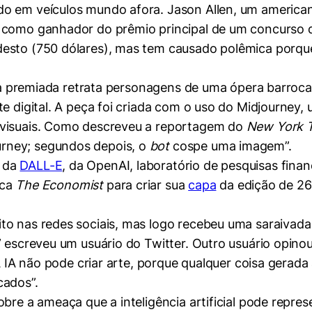
do em veículos mundo afora. Jason Allen, um america
 como ganhador do prêmio principal de um concurso de
desto (750 dólares), mas tem causado polêmica porqu
bra premiada retrata personagens de uma ópera barroc
e digital. A peça foi criada com o uso do Midjourney, u
 visuais. Como descreveu a reportagem do
New York 
rney; segundos depois, o
bot
cospe uma imagem”.
e da
DALL-E
, da OpenAI, laboratório de pesquisas fina
ica
The Economist
para criar sua
capa
da edição de 26
to nas redes sociais, mas logo recebeu uma saraivada
 escreveu um usuário do Twitter. Outro usuário opinou
“A IA não pode criar arte, porque qualquer coisa gerada
cados”.
bre a ameaça que a inteligência artificial pode repre