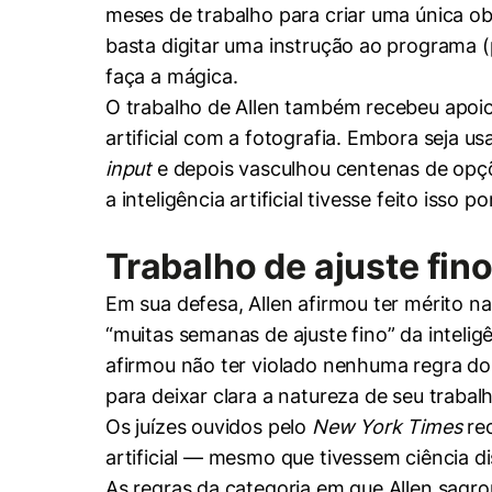
meses de trabalho para criar uma única o
basta digitar uma instrução ao programa (
faça a mágica.
O trabalho de Allen também recebeu apoio
artificial com a fotografia. Embora seja 
input
e depois vasculhou centenas de opçõe
a inteligência artificial tivesse feito isso 
Cookies estrita
Trabalho de a
juste fin
Cookies de pref
Em sua defesa, Allen afirmou ter mérito n
“muitas semanas de ajuste fino” da inteligê
afirmou não ter violado nenhuma regra do 
para deixar clara a natureza de seu trabal
Os juízes ouvidos pelo
New York Times
rec
artificial — mesmo que tivessem ciência d
As regras da categoria em que Allen sagrou