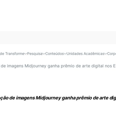
Acessível e
de Transforme
Pesquisa
Conteúdos
Unidades Acadêmicas
Corp
da inteligência artificial n
de imagens Midjourney ganha prêmio de arte digital nos E
ção de imagens Midjourney ganha prêmio de arte dig