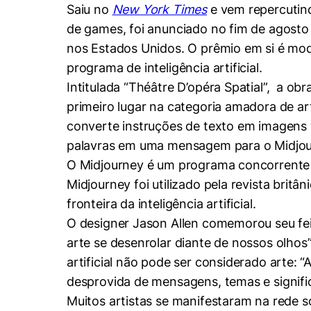
Conhecimento
Saiu no
New York Times
e vem repercutin
Hub de Inovação e
Repositório Institucional
Instagram
de games, foi anunciado no fim de agosto
Empreendedorismo
nos Estados Unidos. O prêmio em si é mo
Women in Action
Pesquisa na Graduação
Linkedin
programa de inteligência artificial.
Trabalhe conosco
Seminários Acadêmicos
Intitulada “Théâtre D’opéra Spatial”, a o
Comitê de Ética em
primeiro lugar na categoria amadora de art
Sala de Imprensa
Pesquisa
converte instruções de texto em imagens
palavras em uma mensagem para o Midjou
O Midjourney é um programa concorrent
Midjourney foi utilizado pela revista britân
fronteira da inteligência artificial.
O designer Jason Allen comemorou seu fei
arte se desenrolar diante de nossos olhos”
artificial não pode ser considerado arte: 
desprovida de mensagens, temas e signifi
Muitos artistas se manifestaram na rede so