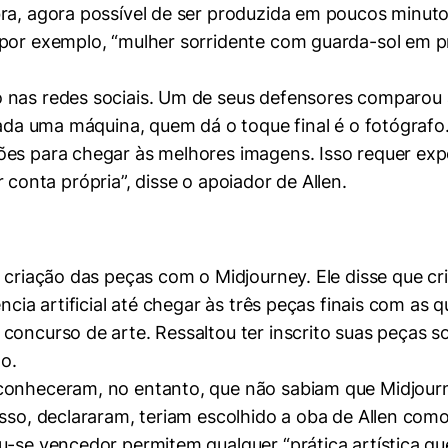
bra, agora possível de ser produzida em poucos minuto
por exemplo, “mulher sorridente com guarda-sol em pr
 nas redes sociais. Um de seus defensores comparou a
usada uma máquina, quem dá o toque final é o fotógraf
s para chegar às melhores imagens. Isso requer exper
por conta própria”, disse o apoiador de Allen.
mente necessários
o
erências de usuário
a criação das peças com o Midjourney. Ele disse que c
ncia artificial até chegar às três peças finais com as 
concurso de arte. Ressaltou ter inscrito suas peças s
ho.
onheceram, no entanto, que não sabiam que Midjourn
isso, declararam, teriam escolhido a oba de Allen com
-se vencedor permitem qualquer “prática artística que 