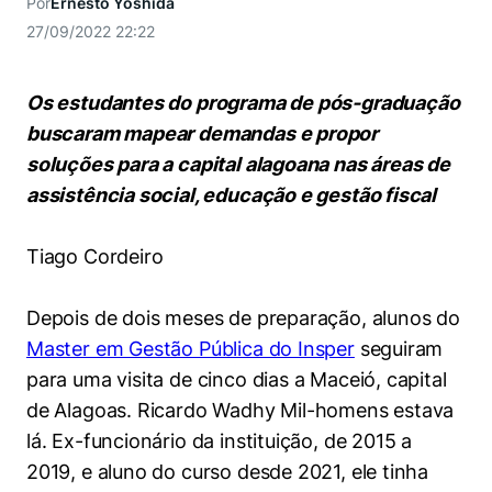
Por
Ernesto Yoshida
Women in Action
Engenharia e Ciência da Computação
Fale Conosco
Busca por docentes
Biblioteca Telles
27/09/2022 22:22
Prêmio Duda Ermírio de Moraes
Como funciona
Notícias
Trabalhe conosco
Direito
Áreas de Conhecimento
Repositório Institucional
Atendimento
Youtube
Resolução Eficaz de Problemas
Sala de Imprensa
Os estudantes do programa de pós-graduação
Prêmios de Excelência
Todas as Engenharias
Pesquisa na Graduação
Visite o Insper
Instagram
buscaram mapear demandas e propor
Oportunidade de Negócios
Ensino e aprendizagem
soluções para a capital alagoana nas áreas de
Seminários Acadêmicos
Canal de Ética
Engenharia de Computação
Linkedin
assistência social, educação e gestão fiscal
Comitê de Ética em Pesquisa
Ouvidoria
Engenharia de Produção
Portal da Privacidade
Tiago Cordeiro
Engenharia Mecânica
Direito
Depois de dois meses de preparação, alunos do
Engenharia Mecatrônica
Economia
Master em Gestão Pública do Insper
seguiram
para uma visita de cinco dias a Maceió, capital
Finanças
de Alagoas. Ricardo Wadhy Mil-homens estava
lá. Ex-funcionário da instituição, de 2015 a
Negócios
2019, e aluno do curso desde 2021, ele tinha