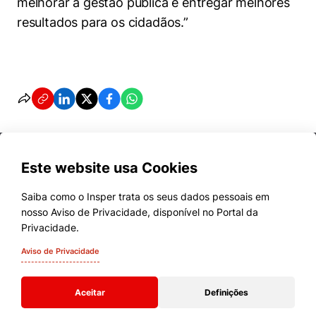
melhorar a gestão pública e entregar melhores
resultados para os cidadãos.”
Este website usa Cookies
Saiba como o Insper trata os seus dados pessoais em
nosso Aviso de Privacidade, disponível no Portal da
Cursos
Privacidade.
Quem Somos
Aviso de Privacidade
Comunidade Transforme
Aceitar
Definições
Campus