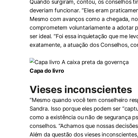
Quando surgiram, contou, os conselhos ti
deveriam funcionar. “Eles eram praticame
Mesmo com avanços como a chegada, nos
comprometem voluntariamente a adotar prá
ser ideal. “Foi essa inquietação que me lev
exatamente, a atuação dos Conselhos, c
Capa do livro
Vieses inconscientes
Cookies estrita
“Mesmo quando você tem conselheiro respo
Sandra. Isso porque eles podem ser “captu
Cookies de pref
como a existência ou não de segurança ps
conselhos. “Achamos que nossas decisões 
Além da questão dos vieses inconsciente