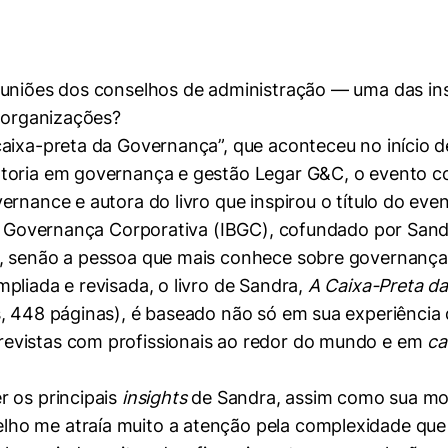
euniões dos conselhos de administração — uma das in
s organizações?
caixa-preta da Governança”, que aconteceu no início 
ltoria em governança e gestão Legar G&C, o evento c
vernance e autora do livro que inspirou o título do 
de Governança Corporativa (IBGC), cofundado por Sand
, senão a pessoa que mais conhece sobre governança 
pliada e revisada, o livro de Sandra,
A Caixa-Preta d
, 448 páginas), é baseado não só em sua experiência
evistas com profissionais ao redor do mundo e em
ca
r os principais
insights
de Sandra, assim como sua mot
o me atraía muito a atenção pela complexidade que é