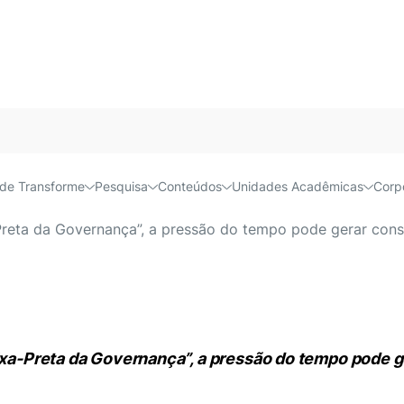
Acessível e
de Transforme
Pesquisa
Conteúdos
Unidades Acadêmicas
Corp
astidores dos conselhos d
a-Preta da Governança”, a pressão do tempo pode gerar c
Caixa-Preta da Governança”, a pressão do tempo pode