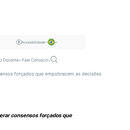
Acessibilidade
m libras
Português
Pesquisar
o Docente
Fale Conosco
e administração
Inglês
onsensos forçados que empobrecem as decisões
 gerar consensos forçados que