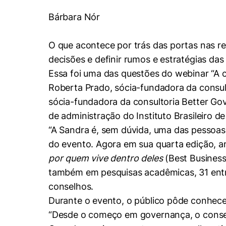
Conhecimento
Hub de Inovação e
Bárbara Nór
Repositório Institucional
Instagram
Empreendedorismo
Women in Action
Pesquisa na Graduação
Linkedin
O que acontece por trás das portas nas r
decisões e definir rumos e estratégias da
Trabalhe conosco
Seminários Acadêmicos
Essa foi uma das questões do webinar “A 
Comitê de Ética em
Sala de Imprensa
Pesquisa
Roberta Prado, sócia-fundadora da consu
sócia-fundadora da consultoria Better Go
de administração do Instituto Brasileiro 
“A Sandra é, sem dúvida, uma das pessoas
do evento. Agora em sua quarta edição, am
por quem vive dentro deles
(Best Business
também em pesquisas acadêmicas, 31 entr
conselhos.
Durante o evento, o público pôde conhece
“Desde o começo em governança, o conselh