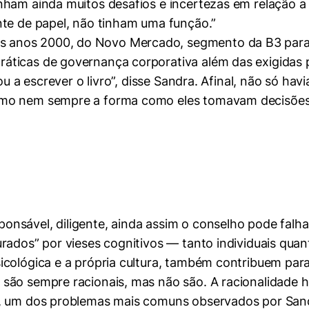
nham ainda muitos desafios e incertezas em relação a 
nte de papel, não tinham uma função.”
 anos 2000, do Novo Mercado, segmento da B3 para
ticas de governança corporativa além das exigidas por
ou a escrever o livro”, disse Sandra. Afinal, não só hav
omo nem sempre a forma como eles tomavam decisões 
mente necessários
nsável, diligente, ainda assim o conselho pode falh
rados” por vieses cognitivos — tanto individuais quant
erências de usuário
icológica e a própria cultura, também contribuem para
são sempre racionais, mas não são. A racionalidade h
s, um dos problemas mais comuns observados por Sand