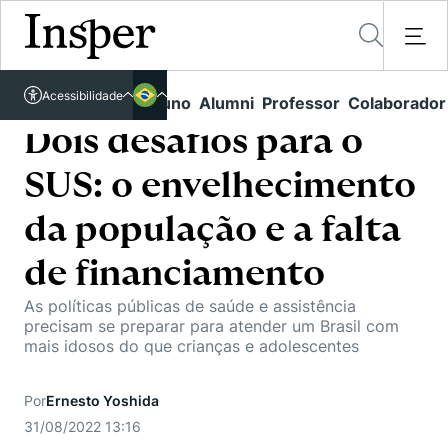
Acessível em libras
Acessibilidade
Links rápidos
Aluno
Alumni
Professor
Colaborador
Português
Cursos
Inglês
Dois desafios para o
Quem Somos
Vestibular
SUS: o envelhecimento
Graduação
Comunidade Transforme
O Insper
da população e a falta
Pós-Graduação
Campus
Pesquisa
de financiamento
Missão
Educação Executiva
Internacional
As políticas públicas de saúde e assistência
Projetos Sociais
Conteúdos
Pesquisa no Insper
precisam se preparar para atender um Brasil com
Busca por Áreas de Conhecimento
Student Life
mais idosos do que crianças e adolescentes
Lista de doadores
Centros de Conhecimento
Unidades Acadêmicas
Carreiras e Cursos
Núcleo de Carreiras
Cátedras
Por
Ernesto Yoshida
Eventos
Corpo Docente
Hub de Inovação e Empreendedorismo
Gestão e Economia
31/08/2022 13:16
Como funciona
Centro de Dados e IA
Newsletters