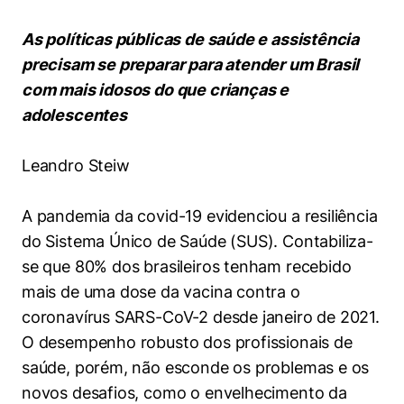
Women in Action
Engenharia e Ciência da Computação
Fale Conosco
Busca por docentes
Biblioteca Telles
Prêmio Duda Ermírio de Moraes
Como funciona
Notícias
As políticas públicas de saúde e assistência
Trabalhe conosco
Direito
Áreas de Conhecimento
Repositório Institucional
Atendimento
precisam se preparar para atender um Brasil
Youtube
Resolução Eficaz de Problemas
Sala de Imprensa
com mais idosos do que crianças e
Prêmios de Excelência
Todas as Engenharias
Pesquisa na Graduação
Visite o Insper
Instagram
adolescentes
Oportunidade de Negócios
Ensino e aprendizagem
Seminários Acadêmicos
Canal de Ética
Engenharia de Computação
Linkedin
Leandro Steiw
Comitê de Ética em Pesquisa
Ouvidoria
Engenharia de Produção
Portal da Privacidade
A pandemia da covid-19 evidenciou a resiliência
Engenharia Mecânica
Direito
do Sistema Único de Saúde (SUS). Contabiliza-
se que 80% dos brasileiros tenham recebido
Engenharia Mecatrônica
Economia
mais de uma dose da vacina contra o
coronavírus SARS-CoV-2 desde janeiro de 2021.
Finanças
O desempenho robusto dos profissionais de
saúde, porém, não esconde os problemas e os
Negócios
novos desafios, como o envelhecimento da