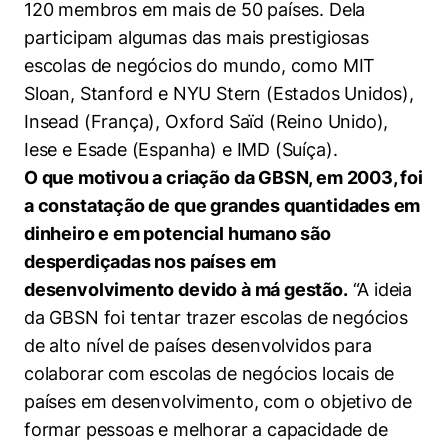
120 membros em mais de 50 países. Dela
Políticas Públicas
participam algumas das mais prestigiosas
Sustentabilidade
escolas de negócios do mundo, como MIT
Sloan, Stanford e NYU Stern (Estados Unidos),
Tecnologia e Dados
Insead (França), Oxford Saïd (Reino Unido),
Iese e Esade (Espanha) e IMD (Suíça).
O que motivou a criação da GBSN, em 2003, foi
a constatação de que grandes quantidades em
dinheiro e em potencial humano são
desperdiçadas nos países em
desenvolvimento devido à má gestão.
“A ideia
da GBSN foi tentar trazer escolas de negócios
de alto nível de países desenvolvidos para
colaborar com escolas de negócios locais de
países em desenvolvimento, com o objetivo de
formar pessoas e melhorar a capacidade de