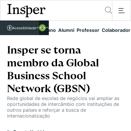
Acessível em libras
Acessibilidade
Links rápidos
Aluno
Alumni
Professor
Colaborador
Português
Cursos
Inglês
Quem Somos
Insper se torna
Vestibular
membro da Global
Graduação
Comunidade Transforme
O Insper
Pós-Graduação
Business School
Campus
Pesquisa
Missão
Educação Executiva
Network (GBSN)
Internacional
Projetos Sociais
Conteúdos
Pesquisa no Insper
Busca por Áreas de Conhecimento
Rede global de escolas de negócios vai ampliar as
Student Life
Lista de doadores
oportunidades de intercâmbio com instituições de
Centros de Conhecimento
Unidades Acadêmicas
Carreiras e Cursos
outros países e reforçar a busca de
Núcleo de Carreiras
internacionalização
Cátedras
Eventos
Corpo Docente
Hub de Inovação e Empreendedorismo
Gestão e Economia
Como funciona
Centro de Dados e IA
Newsletters