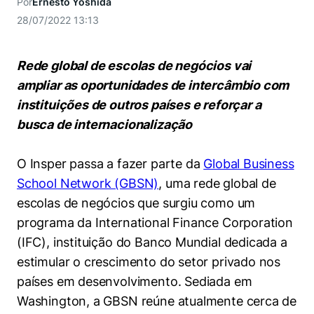
Por
Ernesto Yoshida
Women in Action
Engenharia e Ciência da Computação
Fale Conosco
Busca por docentes
Biblioteca Telles
28/07/2022 13:13
Prêmio Duda Ermírio de Moraes
Como funciona
Notícias
Trabalhe conosco
Direito
Áreas de Conhecimento
Repositório Institucional
Atendimento
Youtube
Resolução Eficaz de Problemas
Sala de Imprensa
Rede global de escolas de negócios vai
Prêmios de Excelência
Todas as Engenharias
Pesquisa na Graduação
Visite o Insper
Instagram
ampliar as oportunidades de intercâmbio com
Oportunidade de Negócios
Ensino e aprendizagem
instituições de outros países e reforçar a
Seminários Acadêmicos
Canal de Ética
Engenharia de Computação
Linkedin
busca de internacionalização
Comitê de Ética em Pesquisa
Ouvidoria
Engenharia de Produção
Portal da Privacidade
O Insper passa a fazer parte da
Global Business
Engenharia Mecânica
Direito
School Network (GBSN)
, uma rede global de
escolas de negócios que surgiu como um
Engenharia Mecatrônica
Economia
programa da International Finance Corporation
(IFC), instituição do Banco Mundial dedicada a
Finanças
estimular o crescimento do setor privado nos
países em desenvolvimento. Sediada em
Negócios
Washington, a GBSN reúne atualmente cerca de