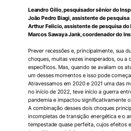
Conhecimento
Hub de Inovação e
Leandro Gilio, pesquisador sênior do Insp
Repositório Institucional
Instagram
Empreendedorismo
João Pedro Biagi, assistente de pesquisa
Women in Action
Pesquisa na Graduação
Linkedin
Arthur Felicio, assistente de pesquisa do
Marcos Sawaya Jank, coordenador do Ins
Trabalhe conosco
Seminários Acadêmicos
Comitê de Ética em
Sala de Imprensa
Pesquisa
Prever recessões e, principalmente, sua du
choques, muitas vezes inesperados, ou a
específicos. Mas, quando se avaliam os at
um desses momentos e isso pode começar a
Atravessamos em 2020 e 2021 uma das maio
no início de 2022, teve início a guerra en
pandemia e impactou significativamente 
A combinação desses dois choques princip
incompletas de transição energética e o
tempestade quase perfeita, cujos efeitos