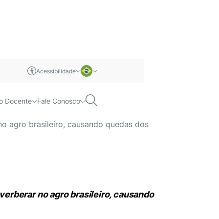
Acessibilidade
m libras
Português
Pesquisar
o Docente
Fale Conosco
io
Inglês
o agro brasileiro, causando quedas dos
erberar no agro brasileiro, causando