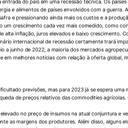
erências de usuário
a entrada do país em uma recessão técnica. Os países
gia e alimentos de países envolvidos com a guerra. 
safra e pressionando ainda mais os custos e a produçã
ando um crescimento cada vez mais comedido, como c
alta inflação, juros elevados e baixo crescimento. 
cenário internacional de recessão certamente trará imp
aio a junho de 2022, a maioria dos mercados agropecu
 em melhores notícias com relação à oferta global, m
ificultado previsões, mas para 2023 já se espera uma
queda de preços relativos das commodities agrícolas.
r elevado no preço de insumos na atual conjuntura e
ente as margens dos produtores. Além disso, alguns el