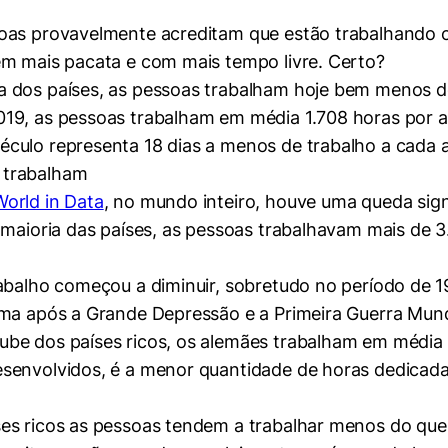
soas provavelmente acreditam que estão trabalhando 
em mais pacata e com mais tempo livre. Certo?
 dos países, as pessoas trabalham hoje bem menos do
2019, as pessoas trabalham em média 1.708 horas por 
culo representa 18 dias a menos de trabalho a cada 
orld in Data
, no mundo inteiro, houve uma queda sign
 maioria das países, as pessoas trabalhavam mais de 
abalho começou a diminuir, sobretudo no período de 1
rma após a Grande Depressão e a Primeira Guerra Mund
clube dos países ricos, os alemães trabalham em média 
mente necessários
senvolvidos, é a menor quantidade de horas dedicada
erências de usuário
es ricos as pessoas tendem a trabalhar menos do que