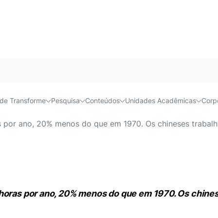
Acessível e
de Transforme
Pesquisa
Conteúdos
Unidades Acadêmicas
Corp
lhando demais? Que digam
s por ano, 20% menos do que em 1970. Os chineses trabalh
horas por ano, 20% menos do que em 1970. Os chinese