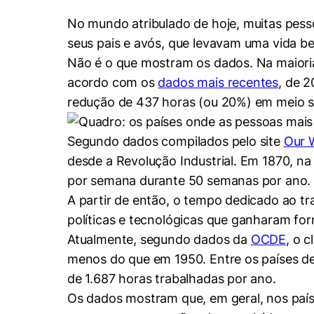
Conhecimento
Hub de Inovação e
No mundo atribulado de hoje, muitas pes
Repositório Institucional
Instagram
Empreendedorismo
seus pais e avós, que levavam uma vida b
Women in Action
Pesquisa na Graduação
Linkedin
Não é o que mostram os dados. Na maioria
acordo com os
dados mais recentes
, de 
Trabalhe conosco
Seminários Acadêmicos
redução de 437 horas (ou 20%) em meio sé
Comitê de Ética em
Sala de Imprensa
Pesquisa
Segundo dados compilados pelo site
Our W
desde a Revolução Industrial. Em 1870, na
por semana durante 50 semanas por ano.
A partir de então, o tempo dedicado ao tr
políticas e tecnológicas que ganharam fo
Atualmente, segundo dados da
OCDE
, o 
Cookies estrita
menos do que em 1950. Entre os países de
de 1.687 horas trabalhadas por ano.
Cookies de pref
Os dados mostram que, em geral, nos país