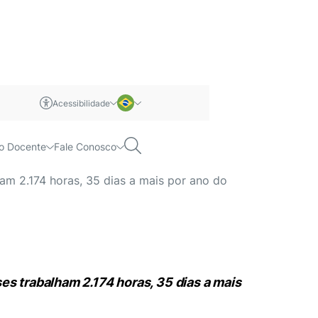
Acessibilidade
m libras
Português
Pesquisar
o Docente
Fale Conosco
 os chineses
Inglês
am 2.174 horas, 35 dias a mais por ano do
s trabalham 2.174 horas, 35 dias a mais