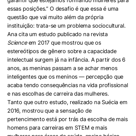
garantir que estejamos formando mulheres para
essas posições.” O desafio é que essa é uma
questão que vai muito além da própria
instituição: trata-se um problema sociocultural.
Ana cita um estudo publicado na revista
Science
em 2017 que mostrou que os
estereótipos de gênero sobre a capacidade
intelectual surgem já na infância. A partir dos 6
anos, as meninas passam a se achar menos
inteligentes que os meninos — percepção que
acaba tendo consequências na vida profissional
e nas escolhas de carreira das mulheres.
Tanto que outro estudo, realizado na Suécia em
2016, mostrou que a sensação de
pertencimento está por trás da escolha de mais
Cookies estritamente necessários
homens para carreiras em STEM e mais
Cookies de preferências de usuário