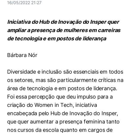
Women in Action
Engenharia e Ciência da Computação
16/05/2022 21:27
Fale Conosco
Busca por docentes
Biblioteca Telles
Prêmio Duda Ermírio de Moraes
Como funciona
Notícias
Trabalhe conosco
Direito
Áreas de Conhecimento
Repositório Institucional
Atendimento
Iniciativa do Hub de Inovação do Insper quer
Youtube
Resolução Eficaz de Problemas
Sala de Imprensa
Prêmios de Excelência
ampliar a presença de mulheres em carreiras
Todas as Engenharias
Pesquisa na Graduação
Visite o Insper
Instagram
de tecnologia e em postos de liderança
Oportunidade de Negócios
Ensino e aprendizagem
Seminários Acadêmicos
Canal de Ética
Engenharia de Computação
Linkedin
Bárbara Nór
Comitê de Ética em Pesquisa
Ouvidoria
Engenharia de Produção
Portal da Privacidade
Diversidade e inclusão são essenciais em todos
Engenharia Mecânica
Direito
os setores, mas são particularmente críticas na
área de tecnologia e em postos de liderança.
Engenharia Mecatrônica
Economia
Foi essa percepção que deu impulso para a
criação do Women in Tech, iniciativa
Finanças
encabeçada pelo Hub de Inovação do Insper,
que quer aumentar a presença feminina tanto
Negócios
nos cursos da escola quanto em cargos de