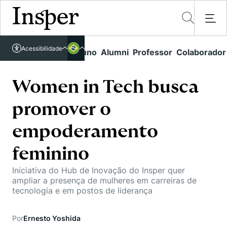
Acessível em libras
Acessibilidade
Links rápidos
Aluno
Alumni
Professor
Colaborador
Português
Cursos
Inglês
Quem Somos
Women in Tech busca
Vestibular
promover o
Graduação
Comunidade Transforme
O Insper
Pós-Graduação
empoderamento
Campus
Pesquisa
Missão
Educação Executiva
feminino
Internacional
Projetos Sociais
Conteúdos
Pesquisa no Insper
Busca por Áreas de Conhecimento
Iniciativa do Hub de Inovação do Insper quer
Student Life
Lista de doadores
ampliar a presença de mulheres em carreiras de
Centros de Conhecimento
Unidades Acadêmicas
Carreiras e Cursos
tecnologia e em postos de liderança
Núcleo de Carreiras
Cátedras
Eventos
Corpo Docente
Hub de Inovação e Empreendedorismo
Gestão e Economia
Por
Ernesto Yoshida
Como funciona
Centro de Dados e IA
Newsletters