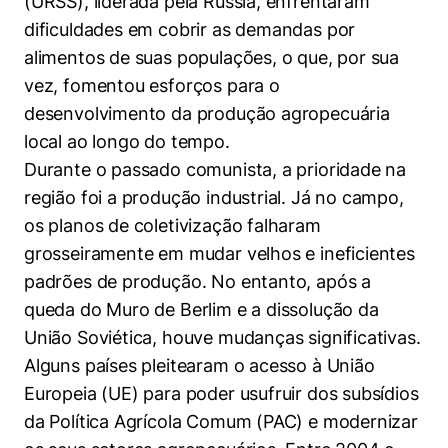
(URSS), liderada pela Rússia, enfrentaram
Políticas Públicas
dificuldades em cobrir as demandas por
alimentos de suas populações, o que, por sua
Sustentabilidade
vez, fomentou esforços para o
Tecnologia e Dados
desenvolvimento da produção agropecuária
local ao longo do tempo.
Durante o passado comunista, a prioridade na
região foi a produção industrial. Já no campo,
os planos de coletivização falharam
grosseiramente em mudar velhos e ineficientes
padrões de produção. No entanto, após a
queda do Muro de Berlim e a dissolução da
União Soviética, houve mudanças significativas.
Alguns países pleitearam o acesso à União
Europeia (UE) para poder usufruir dos subsídios
da Política Agrícola Comum (PAC) e modernizar