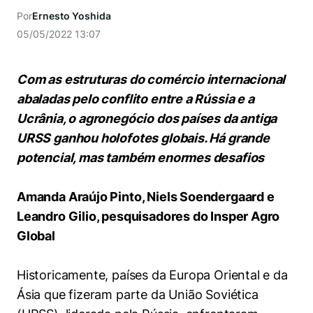
Women in Action
Engenharia e Ciência da Computação
Fale Conosco
Busca por docentes
Por
Ernesto Yoshida
Biblioteca Telles
Prêmio Duda Ermírio de Moraes
Como funciona
Notícias
Trabalhe conosco
Direito
05/05/2022 13:07
Áreas de Conhecimento
Repositório Institucional
Atendimento
Youtube
Resolução Eficaz de Problemas
Sala de Imprensa
Prêmios de Excelência
Todas as Engenharias
Pesquisa na Graduação
Visite o Insper
Com as estruturas do comércio internacional
Instagram
Oportunidade de Negócios
Ensino e aprendizagem
abaladas pelo conflito entre a Rússia e a
Seminários Acadêmicos
Canal de Ética
Engenharia de Computação
Linkedin
Ucrânia, o agronegócio dos países da antiga
Comitê de Ética em Pesquisa
Ouvidoria
URSS ganhou holofotes globais. Há grande
Engenharia de Produção
potencial, mas também enormes desafios
Portal da Privacidade
Engenharia Mecânica
Direito
Amanda Araújo Pinto, Niels Soendergaard e
Leandro Gilio, pesquisadores do Insper Agro
Engenharia Mecatrônica
Economia
Global
Finanças
Historicamente, países da Europa Oriental e da
Negócios
Ásia que fizeram parte da União Soviética