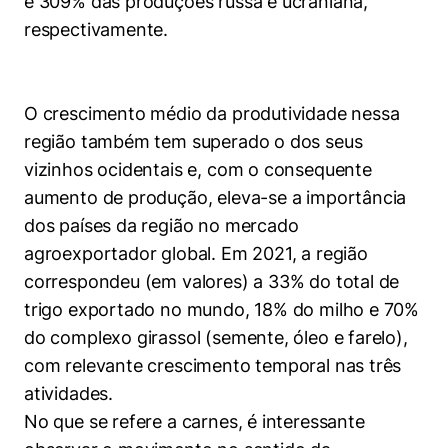
e 309% das produções russa e ucraniana,
respectivamente.
O crescimento médio da produtividade nessa
região também tem superado o dos seus
vizinhos ocidentais e, com o consequente
aumento de produção, eleva-se a importância
dos países da região no mercado
agroexportador global. Em 2021, a região
correspondeu (em valores) a 33% do total de
trigo exportado no mundo, 18% do milho e 70%
do complexo girassol (semente, óleo e farelo),
Cookies estritamente necessários
com relevante crescimento temporal nas três
Cookies de preferências de usuário
atividades.
No que se refere a carnes, é interessante