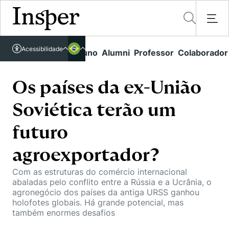
Acessível em libras
Acessibilidade
Links rápidos
Aluno
Alumni
Professor
Colaborador
Português
Cursos
Inglês
Quem Somos
Os países da ex-União
Vestibular
Soviética terão um
Graduação
Comunidade Transforme
O Insper
Pós-Graduação
futuro
Campus
Pesquisa
Missão
Educação Executiva
agroexportador?
Internacional
Projetos Sociais
Conteúdos
Pesquisa no Insper
Busca por Áreas de Conhecimento
Com as estruturas do comércio internacional
Student Life
Lista de doadores
abaladas pelo conflito entre a Rússia e a Ucrânia, o
Centros de Conhecimento
Unidades Acadêmicas
Carreiras e Cursos
agronegócio dos países da antiga URSS ganhou
Núcleo de Carreiras
holofotes globais. Há grande potencial, mas
Cátedras
Eventos
Corpo Docente
também enormes desafios
Hub de Inovação e Empreendedorismo
Gestão e Economia
Como funciona
Centro de Dados e IA
Newsletters