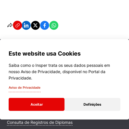
Este website usa Cookies
Saiba como o Insper trata os seus dados pessoais em
nosso Aviso de Privacidade, disponível no Portal da
Cursos
Privacidade.
Quem Somos
Aviso de Privacidade
Comunidade Transforme
Aceitar
Definições
Campus
Consulta de Registros de Diplomas