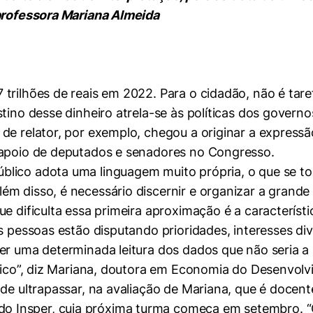
 professora Mariana Almeida
trilhões de reais em 2022. Para o cidadão, não é tar
tino desse dinheiro atrela-se às políticas dos governos
de relator, por exemplo, chegou a originar a expressã
 apoio de deputados e senadores no Congresso.
lico adota uma linguagem muito própria, o que se to
m disso, é necessário discernir e organizar a grande
ue dificulta essa primeira aproximação é a caracterí
s pessoas estão disputando prioridades, interesses div
zer uma determinada leitura dos dados que não seria 
cnico”, diz Mariana, doutora em Economia do Desenvol
 de ultrapassar, na avaliação de Mariana, que é docen
do Insper, cuja próxima turma começa em setembro. “