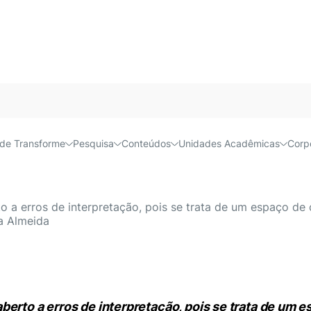
Acessível e
de Transforme
Pesquisa
Conteúdos
Unidades Acadêmicas
Corp
 do orçamento público aju
 a erros de interpretação, pois se trata de um espaço de c
na Almeida
erto a erros de interpretação, pois se trata de um e