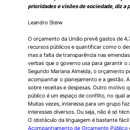
Conhecimento
prioridades e visões de sociedade, diz a
Hub de Inovação e
Repositório Institucional
Instagram
Empreendedorismo
Leandro Steiw
Women in Action
Pesquisa na Graduação
Linkedin
Trabalhe conosco
Seminários Acadêmicos
O orçamento da União prevê gastos de 4,7 
Comitê de Ética em
Sala de Imprensa
recursos públicos e quantificar como o des
Pesquisa
mas a falta de transparência nas emendas 
verbas que o governo usa para garantir o
Segundo Mariana Almeida, o orçamento púb
acompanhar o planejamento e a gestão. Alé
sobre receitas e despesas. Outro motivo q
público é um espaço de conflito, no qual a
Muitas vezes, interessa para um grupo fa
interesses diversos. Ou seja, não é só té
O obstáculo da linguagem é bastante fácil
Acompanhamento de Orçamento Público