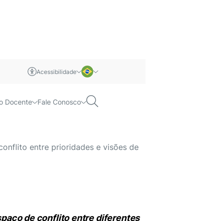
Acessibilidade
m libras
Português
Pesquisar
o Docente
Fale Conosco
da a fiscalizar
Inglês
onflito entre prioridades e visões de
spaço de conflito entre diferentes