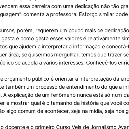
 vencem essa barreira com uma dedicação não tão gr
guagem”, comenta a professora. Esforço similar pode 
recursos, porém, requerem um pouco mais de dedicaçã
asta e como gasta esses valores é relativamente sim
tos que ajudem a interpretar a informação e conectá-l
quer área, se quisermos mergulhar, temos que trazer
úblico se acopla a vários interesses. Conhecê-los enr
mente necessários
e orçamento público é orientar a interpretação da en
iste também um processo de entendimento do que a info
erências de usuário
is. A explicação de um fenômeno nunca está só num d
per é mostrar qual é o tamanho da história que você c
são algo comum de acontecer, seja na mídia, seja nos 
 docente é o primeiro Curso Veja de Jornalismo Ava