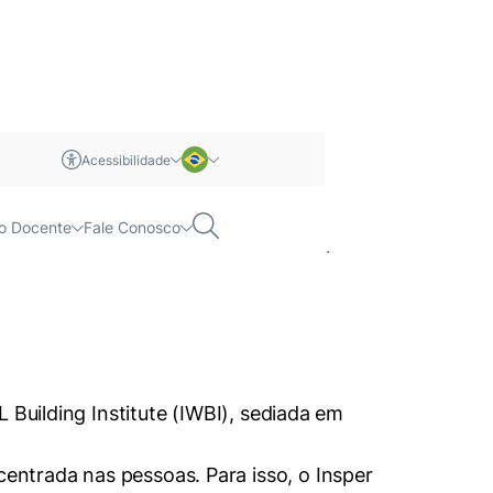
Acessibilidade
m libras
Português
Pesquisar
o Docente
Fale Conosco
 Institute (IWBI), sediada em Nova York.
Inglês
L Building Institute (IWBI), sediada em
ntrada nas pessoas. Para isso, o Insper