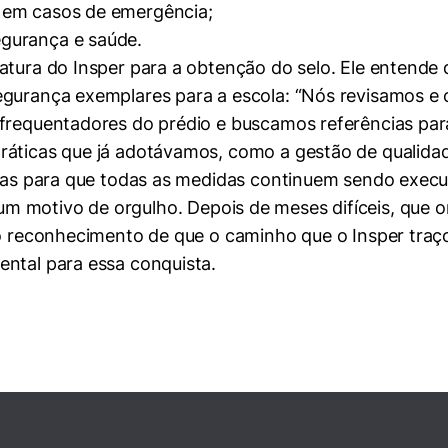
 em casos de emergência;
mente necessários
gurança e saúde.
atura do Insper para a obtenção do selo. Ele entende q
erências de usuário
egurança exemplares para a escola: “Nós revisamos e
frequentadores do prédio e buscamos referências para
áticas que já adotávamos, como a gestão de qualidade
égias para que todas as medidas continuem sendo exec
um motivo de orgulho. Depois de meses difíceis, que
 o reconhecimento de que o caminho que o Insper traço
ental para essa conquista.