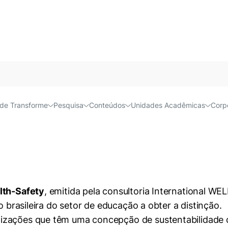
WELL Health-Safety
Acessível e
de Transforme
Pesquisa
Conteúdos
Unidades Acadêmicas
Corp
fety, emitida pela consultoria International WELL Building
lth-Safety
, emitida pela consultoria International WEL
o brasileira do setor de educação a obter a distinção.
zações que têm uma concepção de sustentabilidade ce