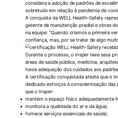
Conhecimento
considera a adoção de padrões de excelên
Hub de Inovação e
sobretudo em relação à pandemia de covi
Repositório Institucional
Instagram
Empreendedorismo
A conquista da WELL Health-Safety repres
Women in Action
Pesquisa na Graduação
Linkedin
gerente de manutenção predial e obras do 
Trabalhe conosco
Seminários Acadêmicos
na equipe: “Quando criamos a primeira v
confiança, mas, por se tratar de algo mui
Comitê de Ética em
Sala de Imprensa
Pesquisa
Durante o processo, o Insper teve seus 
áreas de saúde pública, medicina, arquitet
havia adequação dos cuidados aos padrões
A certificação conquistada atesta que o I
dedicado esforços à conscientização das p
que o Insper:
mantém o espaço físico adequadamente li
monitora a qualidade do ar e da água;
fornece serviços essenciais de saúde;