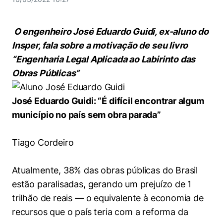
Women in Action
Engenharia e Ciência da Computação
Fale Conosco
Busca por docentes
Biblioteca Telles
Prêmio Duda Ermírio de Moraes
Como funciona
Notícias
Trabalhe conosco
Direito
Áreas de Conhecimento
O engenheiro José Eduardo Guidi, ex-aluno do
Repositório Institucional
Atendimento
Youtube
Resolução Eficaz de Problemas
Sala de Imprensa
Insper, fala sobre a motivação de seu livro
Prêmios de Excelência
Todas as Engenharias
Pesquisa na Graduação
Visite o Insper
“Engenharia Legal Aplicada ao Labirinto das
Instagram
Oportunidade de Negócios
Ensino e aprendizagem
Obras Públicas”
Seminários Acadêmicos
Canal de Ética
Engenharia de Computação
Linkedin
Comitê de Ética em Pesquisa
Ouvidoria
José Eduardo Guidi: “É difícil encontrar algum
Engenharia de Produção
Portal da Privacidade
município no país sem obra parada”
Engenharia Mecânica
Direito
Tiago Cordeiro
Engenharia Mecatrônica
Economia
Atualmente, 38% das obras públicas do Brasil
Finanças
estão paralisadas, gerando um prejuízo de 1
trilhão de reais — o equivalente à economia de
Negócios
recursos que o país teria com a reforma da