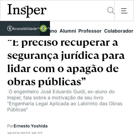
Acessível em libras
Acessibilidade
Links rápidos
Aluno
Alumni
Professor
Colaborador
Português
Cursos
Inglês
“É preciso recuperar a
Quem Somos
Vestibular
segurança jurídica para
Graduação
Comunidade Transforme
O Insper
lidar com o apagão de
Pós-Graduação
Campus
Pesquisa
obras públicas”
Missão
Educação Executiva
Internacional
O engenheiro José Eduardo Guidi, ex-aluno do
Projetos Sociais
Conteúdos
Pesquisa no Insper
Insper, fala sobre a motivação de seu livro
Busca por Áreas de Conhecimento
Student Life
“Engenharia Legal Aplicada ao Labirinto das Obras
Lista de doadores
Centros de Conhecimento
Unidades Acadêmicas
Públicas”
Carreiras e Cursos
Núcleo de Carreiras
Cátedras
Eventos
Corpo Docente
Hub de Inovação e Empreendedorismo
Gestão e Economia
Por
Ernesto Yoshida
Como funciona
Centro de Dados e IA
Newsletters
16/03/2022 16:27