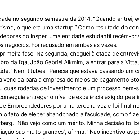
uldade no segundo semestre de 2014. “Quando entrei,
ismo, o que era uma startup.” Como resultado do con
ndedores do Insper, uma entidade estudantil recém-cr
ios negócios. Foi recusado em ambas as vezes.
 primeira fase. Na segunda, cheguei à etapa de entrev
ro da liga, João Gabriel Alkmim, a entrar para a Vitta
úde. “Nem titubeei. Parecia que estava passando um c
ria vendida para a empresa de meios de pagamento St
u duas rodadas de investimento e um processo bem-su
nseguia entregar o nível de excelência exigido pela ins
a de Empreendedores por uma terceira vez e foi finalme
 o fato de ele ter abandonado a faculdade, como fi
mente necessários
erberg. “Não vejo como um mérito. Minha decisão foi
ação são muito grandes”, afirma. “Não incentivo as pe
erências de usuário