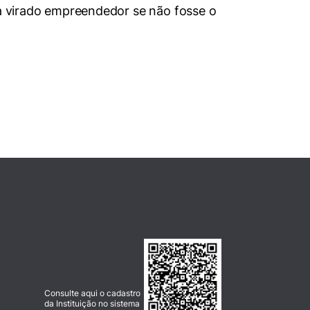
ia virado empreendedor se não fosse o
Consulte aqui o cadastro
da Instituição no sistema