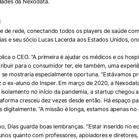
idades da Nexodata.
a
e de rede, conectando todos os players de saúde com
 Dias e seu sócio Lucas Lacerda aos Estados Unidos, o
ica o CEO. “A primeira é ajudar os médicos e os hospi
ribuir para o consumidor ter, ele também, uma experiê
 se mostraria especialmente oportuna. “Estávamos pre
z o ex-aluno do Insper. Em março de 2020, a Nexodata
 isolamento no início da pandemia, a startup chegou 
aforma cresceu dez vezes desde então. Há espaço para 
das digitalmente. “A missão é longa, estamos apenas no
o, Dias guarda boas lembranças. “Estar inserido no ec
unos quanto com professores, apoiadores e diretores, 