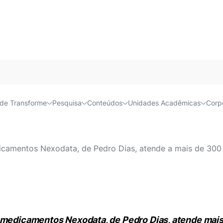
Acessível e
de Transforme
Pesquisa
Conteúdos
Unidades Acadêmicas
Corp
 de Administração do Insp
icamentos Nexodata, de Pedro Dias, atende a mais de 300 i
 medicamentos Nexodata, de Pedro Dias, atende mais 