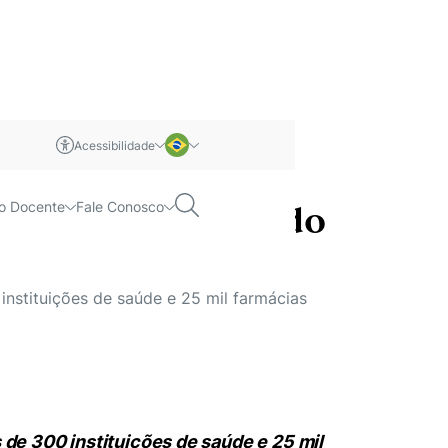
Acessibilidade
m libras
Português
Pesquisar
o Docente
Fale Conosco
er inova no mercado
Inglês
nstituições de saúde e 25 mil farmácias
de 300 instituições de saúde e 25 mil