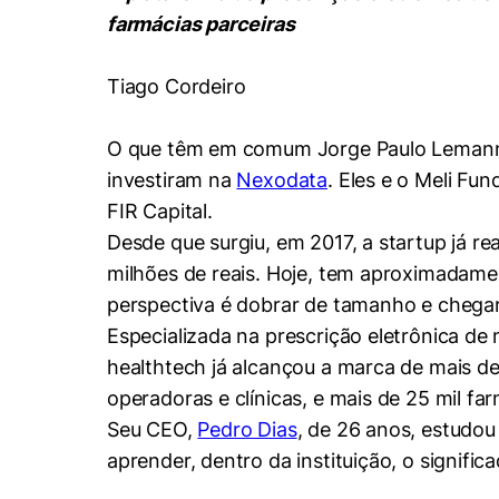
Conhecimento
farmácias parceiras
Hub de Inovação e
Repositório Institucional
Instagram
Empreendedorismo
Tiago Cordeiro
Women in Action
Pesquisa na Graduação
Linkedin
Trabalhe conosco
Seminários Acadêmicos
O que têm em comum Jorge Paulo Lemann, A
Comitê de Ética em
Sala de Imprensa
investiram na
Nexodata
. Eles e o Meli Fu
Pesquisa
FIR Capital.
Desde que surgiu, em 2017, a startup já r
milhões de reais. Hoje, tem aproximadam
perspectiva é dobrar de tamanho e chegar
Especializada na prescrição eletrônica d
healthtech já alcançou a marca de mais de 
operadoras e clínicas, e mais de 25 mil far
Seu CEO,
Pedro Dias
, de 26 anos, estudou
aprender, dentro da instituição, o signifi