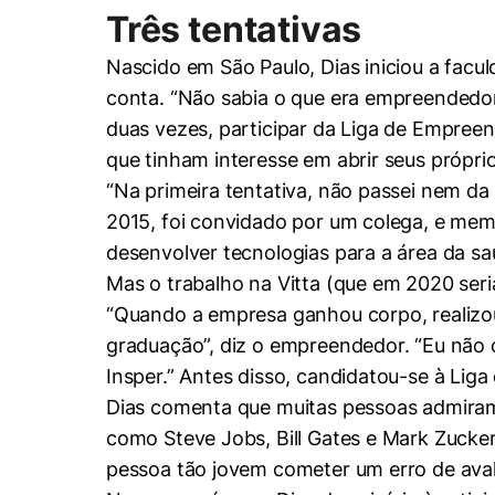
Três tentativas
Nascido em São Paulo, Dias iniciou a fac
conta. “Não sabia o que era empreendedor
duas vezes, participar da Liga de Empree
que tinham interesse em abrir seus própr
“Na primeira tentativa, não passei nem da
2015, foi convidado por um colega, e memb
desenvolver tecnologias para a área da sa
Mas o trabalho na Vitta (que em 2020 se
“Quando a empresa ganhou corpo, realizo
graduação”, diz o empreendedor. “Eu não co
Insper.” Antes disso, candidatou-se à Lig
Dias comenta que muitas pessoas admiram
Cookies estrita
como Steve Jobs, Bill Gates e Mark Zuck
pessoa tão jovem cometer um erro de avali
Cookies de pref