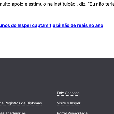
to apoio e estímulo na instituição”, diz. “Eu não ter
unos do Insper captam 1,6 bilhão de reais no ano
Fale Conosco
de Registros de Diplomas
Visite o Insper
ões Acadêmicas
Portal Privacidade